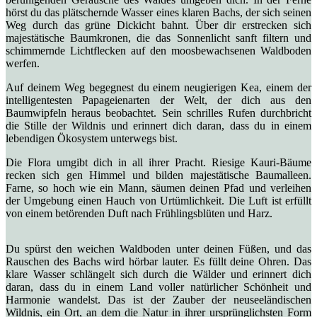
hörst du das plätschernde Wasser eines klaren Bachs, der sich seinen
Weg durch das grüne Dickicht bahnt. Über dir erstrecken sich
majestätische Baumkronen, die das Sonnenlicht sanft filtern und
schimmernde Lichtflecken auf den moosbewachsenen Waldboden
werfen.
Auf deinem Weg begegnest du einem neugierigen Kea, einem der
intelligentesten Papageienarten der Welt, der dich aus den
Baumwipfeln heraus beobachtet. Sein schrilles Rufen durchbricht
die Stille der Wildnis und erinnert dich daran, dass du in einem
lebendigen Ökosystem unterwegs bist.
Die Flora umgibt dich in all ihrer Pracht. Riesige Kauri-Bäume
recken sich gen Himmel und bilden majestätische Baumalleen.
Farne, so hoch wie ein Mann, säumen deinen Pfad und verleihen
der Umgebung einen Hauch von Urtümlichkeit. Die Luft ist erfüllt
von einem betörenden Duft nach Frühlingsblüten und Harz.
Du spürst den weichen Waldboden unter deinen Füßen, und das
Rauschen des Bachs wird hörbar lauter. Es füllt deine Ohren. Das
klare Wasser schlängelt sich durch die Wälder und erinnert dich
daran, dass du in einem Land voller natürlicher Schönheit und
Harmonie wandelst. Das ist der Zauber der neuseeländischen
Wildnis, ein Ort, an dem die Natur in ihrer ursprünglichsten Form