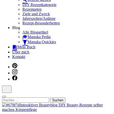
Dein interaktiver DIY Beautyblog
DIY Rezeptkategorie
Rezeptarten
Ziele und Zweck
Jahreszeiten/Anlässe
Rezept-Besonderheiten
Blog
Alle Blogartikel
Manuka Pedia
Manuka Quickies
Mein Buch
Über mich
Kontakt
Suchen
nach: