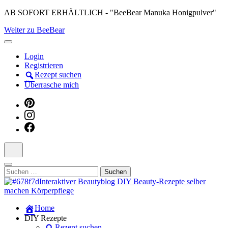
Skip
AB SOFORT ERHÄLTLICH - "BeeBear Manuka Honigpulver"
to
Weiter zu BeeBear
content
(Press
Enter)
Login
Registrieren
Rezept suchen
Überrasche mich
Suchen
nach:
Dein persönlicher interaktiver DIY Beautyblog
Home
Manuka Magic – Natürlich schön:
DIY Rezepte
Rezept suchen