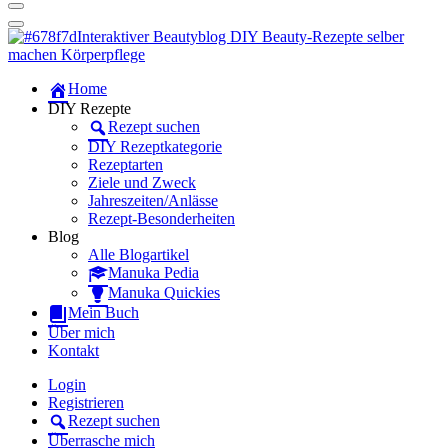
Dein persönlicher interaktiver DIY Beautyblog
Manuka Magic – Natürlich schön:
Dein interaktiver DIY Beautyblog
Dein persönlicher interaktiver DIY Beautyblog
Home
Manuka Magic – Natürlich schön:
DIY Rezepte
Rezept suchen
Dein interaktiver DIY Beautyblog
DIY Rezeptkategorie
Rezeptarten
Ziele und Zweck
Jahreszeiten/Anlässe
Rezept-Besonderheiten
Blog
Alle Blogartikel
Manuka Pedia
Manuka Quickies
Mein Buch
Über mich
Kontakt
Login
Registrieren
Rezept suchen
Überrasche mich