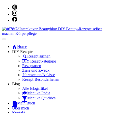
Dein persönlicher interaktiver DIY Beautyblog
Manuka Magic – Natürlich schön:
Home
DIY Rezepte
Dein interaktiver DIY Beautyblog
Rezept suchen
DIY Rezeptkategorie
Rezeptarten
Ziele und Zweck
Jahreszeiten/Anlässe
Rezept-Besonderheiten
Blog
Alle Blogartikel
Manuka Pedia
Manuka Quickies
Mein Buch
Über mich
Kontakt