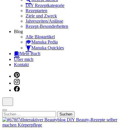
Dein interaktiver DIY Beautyblog
DIY Rezeptkategorie
Rezeptarten
Ziele und Zweck
Jahreszeiten/Anlässe
Rezept-Besonderheiten
Blog
Alle Blogartikel
Manuka Pedia
Manuka Quickies
Mein Buch
Über mich
Kontakt
Suchen
nach: