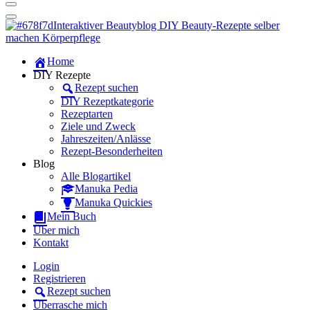
Dein persönlicher interaktiver DIY Beautyblog
Manuka Magic – Natürlich schön:
Dein interaktiver DIY Beautyblog
Dein persönlicher interaktiver DIY Beautyblog
Home
Manuka Magic – Natürlich schön:
DIY Rezepte
Rezept suchen
Dein interaktiver DIY Beautyblog
DIY Rezeptkategorie
Rezeptarten
Ziele und Zweck
Jahreszeiten/Anlässe
Rezept-Besonderheiten
Blog
Alle Blogartikel
Manuka Pedia
Manuka Quickies
Mein Buch
Über mich
Kontakt
Login
Registrieren
Rezept suchen
Überrasche mich