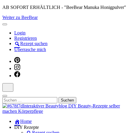
Skip
AB SOFORT ERHÄLTLICH - "BeeBear Manuka Honigpulver"
to
Weiter zu BeeBear
content
(Press
Enter)
Login
Registrieren
Rezept suchen
Überrasche mich
Suchen
nach:
Dein persönlicher interaktiver DIY Beautyblog
Home
Manuka Magic – Natürlich schön:
DIY Rezepte
Rezept suchen