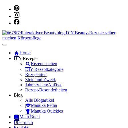
Dein persönlicher interaktiver DIY Beautyblog
Manuka Magic – Natürlich schön:
Home
DIY Rezepte
Dein interaktiver DIY Beautyblog
Rezept suchen
DIY Rezeptkategorie
Rezeptarten
Ziele und Zweck
Jahreszeiten/Anlässe
Rezept-Besonderheiten
Blog
Alle Blogartikel
Manuka Pedia
Manuka Quickies
Mein Buch
Über mich
Kontakt