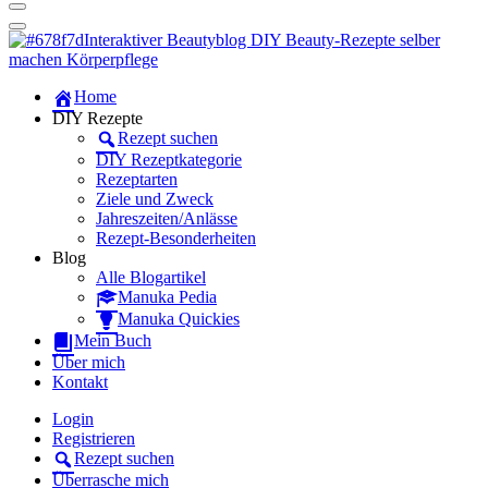
Dein persönlicher interaktiver DIY Beautyblog
Manuka Magic – Natürlich schön:
Dein interaktiver DIY Beautyblog
Dein persönlicher interaktiver DIY Beautyblog
Home
Manuka Magic – Natürlich schön:
DIY Rezepte
Rezept suchen
Dein interaktiver DIY Beautyblog
DIY Rezeptkategorie
Rezeptarten
Ziele und Zweck
Jahreszeiten/Anlässe
Rezept-Besonderheiten
Blog
Alle Blogartikel
Manuka Pedia
Manuka Quickies
Mein Buch
Über mich
Kontakt
Login
Registrieren
Rezept suchen
Überrasche mich