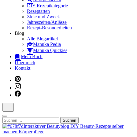
Dein interaktiver DIY Beautyblog
DIY Rezeptkategorie
Rezeptarten
Ziele und Zweck
Jahreszeiten/Anlässe
Rezept-Besonderheiten
Blog
Alle Blogartikel
Manuka Pedia
Manuka Quickies
Mein Buch
Über mich
Kontakt
Suchen
nach: