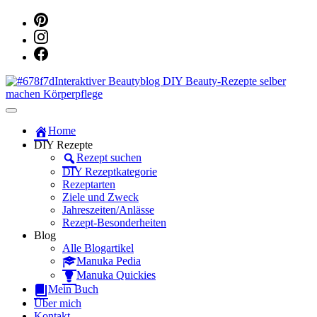
Dein persönlicher interaktiver DIY Beautyblog
Manuka Magic – Natürlich schön:
Home
DIY Rezepte
Dein interaktiver DIY Beautyblog
Rezept suchen
DIY Rezeptkategorie
Rezeptarten
Ziele und Zweck
Jahreszeiten/Anlässe
Rezept-Besonderheiten
Blog
Alle Blogartikel
Manuka Pedia
Manuka Quickies
Mein Buch
Über mich
Kontakt