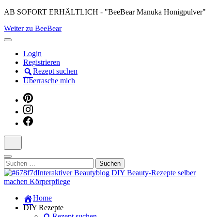
Skip
AB SOFORT ERHÄLTLICH - "BeeBear Manuka Honigpulver"
to
Weiter zu BeeBear
content
(Press
Enter)
Login
Registrieren
Rezept suchen
Überrasche mich
Suchen
nach:
Dein persönlicher interaktiver DIY Beautyblog
Home
Manuka Magic – Natürlich schön:
DIY Rezepte
Rezept suchen