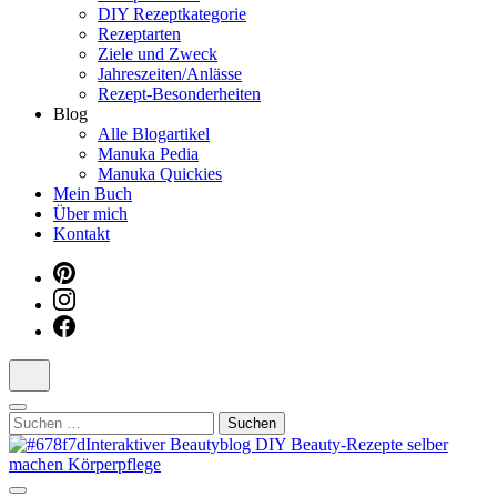
DIY Rezeptkategorie
Dein interaktiver DIY Beautyblog
Rezeptarten
Ziele und Zweck
Jahreszeiten/Anlässe
Rezept-Besonderheiten
Blog
Alle Blogartikel
Manuka Pedia
Manuka Quickies
Mein Buch
Über mich
Kontakt
Suchen
nach: