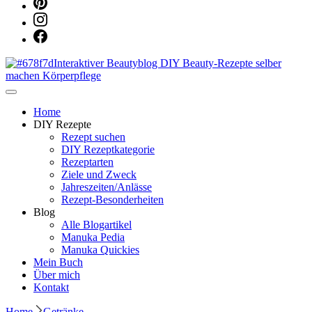
Dein persönlicher interaktiver DIY Beautyblog
Manuka Magic – Natürlich schön:
Home
DIY Rezepte
Rezept suchen
Dein interaktiver DIY Beautyblog
DIY Rezeptkategorie
Rezeptarten
Ziele und Zweck
Jahreszeiten/Anlässe
Rezept-Besonderheiten
Blog
Alle Blogartikel
Manuka Pedia
Manuka Quickies
Mein Buch
Über mich
Kontakt
Home
Getränke