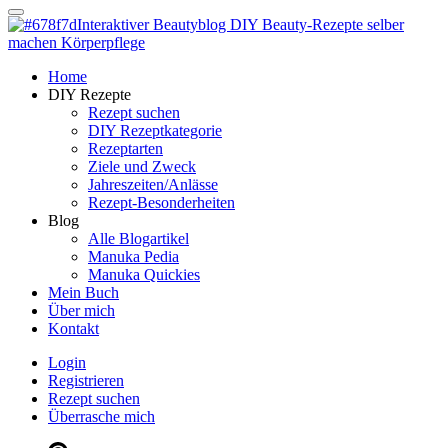
Dein persönlicher interaktiver DIY Beautyblog
Manuka Magic – Natürlich schön:
Dein interaktiver DIY Beautyblog
Dein persönlicher interaktiver DIY Beautyblog
Home
Manuka Magic – Natürlich schön:
DIY Rezepte
Rezept suchen
DIY Rezeptkategorie
Dein interaktiver DIY Beautyblog
Rezeptarten
Ziele und Zweck
Jahreszeiten/Anlässe
Rezept-Besonderheiten
Blog
Alle Blogartikel
Manuka Pedia
Manuka Quickies
Mein Buch
Über mich
Kontakt
Login
Registrieren
Rezept suchen
Überrasche mich