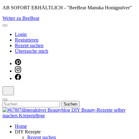
Skip
AB SOFORT ERHÄLTLICH - "BeeBear Manuka Honigpulver"
to
Weiter zu BeeBear
content
(Press
Enter)
Login
Registrieren
Rezept suchen
Überrasche mich
Suchen
nach:
Dein persönlicher interaktiver DIY Beautyblog
Home
Manuka Magic – Natürlich schön:
DIY Rezepte
Rezept suchen