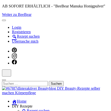
Skip
AB SOFORT ERHÄLTLICH - "BeeBear Manuka Honigpulver"
to
Weiter zu BeeBear
content
(Press
Enter)
Login
Registrieren
Rezept suchen
Überrasche mich
Suchen
nach:
Dein persönlicher interaktiver DIY Beautyblog
Home
Manuka Magic – Natürlich schön:
DIY Rezepte
Rezept suchen