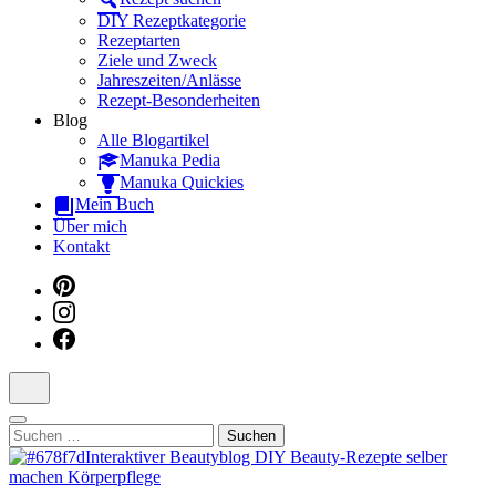
Dein interaktiver DIY Beautyblog
DIY Rezeptkategorie
Rezeptarten
Ziele und Zweck
Jahreszeiten/Anlässe
Rezept-Besonderheiten
Blog
Alle Blogartikel
Manuka Pedia
Manuka Quickies
Mein Buch
Über mich
Kontakt
Suchen
nach: