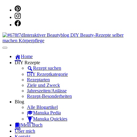
Dein persönlicher interaktiver DIY Beautyblog
Manuka Magic – Natürlich schön:
Home
DIY Rezepte
Dein interaktiver DIY Beautyblog
Rezept suchen
DIY Rezeptkategorie
Rezeptarten
Ziele und Zweck
Jahreszeiten/Anlässe
Rezept-Besonderheiten
Blog
Alle Blogartikel
Manuka Pedia
Manuka Quickies
Mein Buch
Über mich
Kontakt