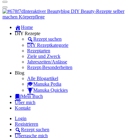
Dein persönlicher interaktiver DIY Beautyblog
Manuka Magic – Natürlich schön:
Dein interaktiver DIY Beautyblog
Dein persönlicher interaktiver DIY Beautyblog
Home
Manuka Magic – Natürlich schön:
DIY Rezepte
Rezept suchen
Dein interaktiver DIY Beautyblog
DIY Rezeptkategorie
Rezeptarten
Ziele und Zweck
Jahreszeiten/Anlässe
Rezept-Besonderheiten
Blog
Alle Blogartikel
Manuka Pedia
Manuka Quickies
Mein Buch
Über mich
Kontakt
Login
Registrieren
Rezept suchen
Überrasche mich