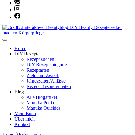
Dein persönlicher interaktiver DIY Beautyblog
Manuka Magic – Natürlich schön:
Home
DIY Rezepte
Rezept suchen
Dein interaktiver DIY Beautyblog
DIY Rezeptkategorie
Rezeptarten
Ziele und Zweck
Jahreszeiten/Anlässe
Rezept-Besonderheiten
Blog
Alle Blogartikel
Manuka Pedia
Manuka Quickies
Mein Buch
Über mich
Kontakt
Home
Erfrischung