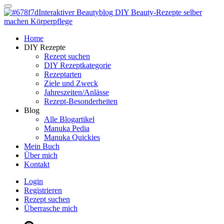
Dein persönlicher interaktiver DIY Beautyblog
Manuka Magic – Natürlich schön:
Dein interaktiver DIY Beautyblog
Dein persönlicher interaktiver DIY Beautyblog
Home
Manuka Magic – Natürlich schön:
DIY Rezepte
Rezept suchen
DIY Rezeptkategorie
Dein interaktiver DIY Beautyblog
Rezeptarten
Ziele und Zweck
Jahreszeiten/Anlässe
Rezept-Besonderheiten
Blog
Alle Blogartikel
Manuka Pedia
Manuka Quickies
Mein Buch
Über mich
Kontakt
Login
Registrieren
Rezept suchen
Überrasche mich