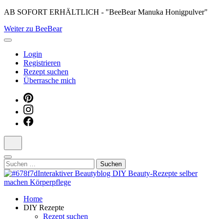
Skip
AB SOFORT ERHÄLTLICH - "BeeBear Manuka Honigpulver"
to
Weiter zu BeeBear
content
(Press
Enter)
Login
Registrieren
Rezept suchen
Überrasche mich
Suchen
nach:
Dein persönlicher interaktiver DIY Beautyblog
Home
Manuka Magic – Natürlich schön:
DIY Rezepte
Rezept suchen