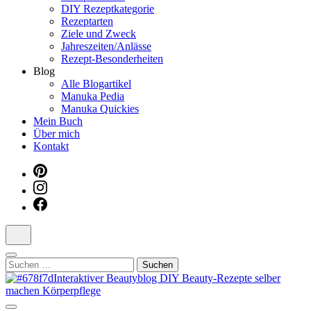
DIY Rezeptkategorie
Dein interaktiver DIY Beautyblog
Rezeptarten
Ziele und Zweck
Jahreszeiten/Anlässe
Rezept-Besonderheiten
Blog
Alle Blogartikel
Manuka Pedia
Manuka Quickies
Mein Buch
Über mich
Kontakt
Suchen
nach: