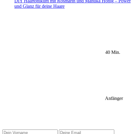
DIY Haartonikum mit Rosmarin und Manuka Honig – Power
und Glanz für deine Haare
40 Min.
Anfänger
Sidebar Newsletter