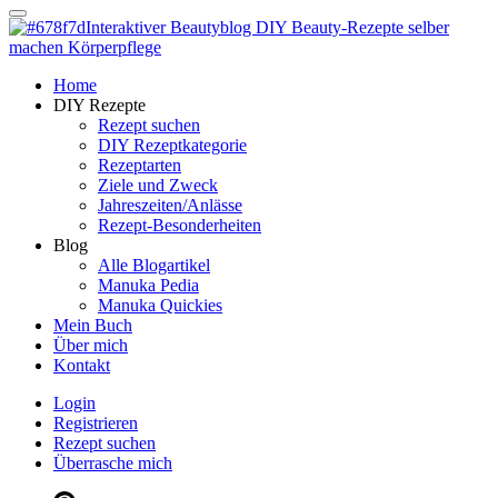
Dein persönlicher interaktiver DIY Beautyblog
Manuka Magic – Natürlich schön:
Dein interaktiver DIY Beautyblog
Dein persönlicher interaktiver DIY Beautyblog
Home
Manuka Magic – Natürlich schön:
DIY Rezepte
Rezept suchen
DIY Rezeptkategorie
Dein interaktiver DIY Beautyblog
Rezeptarten
Ziele und Zweck
Jahreszeiten/Anlässe
Rezept-Besonderheiten
Blog
Alle Blogartikel
Manuka Pedia
Manuka Quickies
Mein Buch
Über mich
Kontakt
Login
Registrieren
Rezept suchen
Überrasche mich