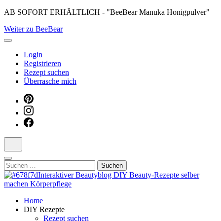
Skip
AB SOFORT ERHÄLTLICH - "BeeBear Manuka Honigpulver"
to
Weiter zu BeeBear
content
(Press
Enter)
Login
Registrieren
Rezept suchen
Überrasche mich
Suchen
nach:
Dein persönlicher interaktiver DIY Beautyblog
Home
Manuka Magic – Natürlich schön:
DIY Rezepte
Rezept suchen