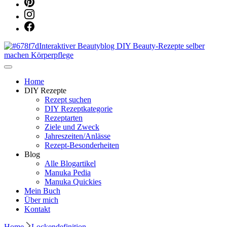
Dein persönlicher interaktiver DIY Beautyblog
Manuka Magic – Natürlich schön:
Home
DIY Rezepte
Rezept suchen
Dein interaktiver DIY Beautyblog
DIY Rezeptkategorie
Rezeptarten
Ziele und Zweck
Jahreszeiten/Anlässe
Rezept-Besonderheiten
Blog
Alle Blogartikel
Manuka Pedia
Manuka Quickies
Mein Buch
Über mich
Kontakt
Home
Lockendefinition