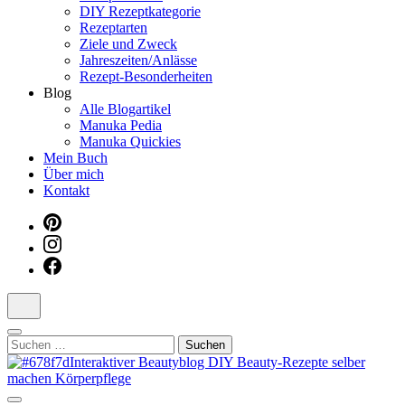
DIY Rezeptkategorie
Dein interaktiver DIY Beautyblog
Rezeptarten
Ziele und Zweck
Jahreszeiten/Anlässe
Rezept-Besonderheiten
Blog
Alle Blogartikel
Manuka Pedia
Manuka Quickies
Mein Buch
Über mich
Kontakt
Suchen
nach: