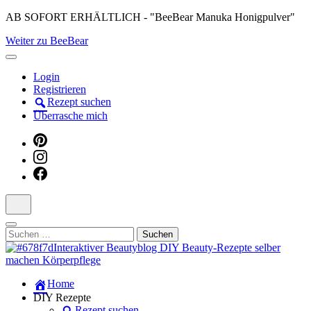
Skip
AB SOFORT ERHÄLTLICH - "BeeBear Manuka Honigpulver"
to
Weiter zu BeeBear
content
(Press
Enter)
Login
Registrieren
Rezept suchen
Überrasche mich
Suchen
nach:
Dein persönlicher interaktiver DIY Beautyblog
Home
Manuka Magic – Natürlich schön:
DIY Rezepte
Rezept suchen