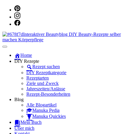
Dein persönlicher interaktiver DIY Beautyblog
Manuka Magic – Natürlich schön:
Home
DIY Rezepte
Dein interaktiver DIY Beautyblog
Rezept suchen
DIY Rezeptkategorie
Rezeptarten
Ziele und Zweck
Jahreszeiten/Anlässe
Rezept-Besonderheiten
Blog
Alle Blogartikel
Manuka Pedia
Manuka Quickies
Mein Buch
Über mich
Kontakt