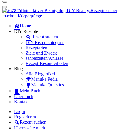
Dein persönlicher interaktiver DIY Beautyblog
Manuka Magic – Natürlich schön:
Dein interaktiver DIY Beautyblog
Dein persönlicher interaktiver DIY Beautyblog
Home
Manuka Magic – Natürlich schön:
DIY Rezepte
Rezept suchen
Dein interaktiver DIY Beautyblog
DIY Rezeptkategorie
Rezeptarten
Ziele und Zweck
Jahreszeiten/Anlässe
Rezept-Besonderheiten
Blog
Alle Blogartikel
Manuka Pedia
Manuka Quickies
Mein Buch
Über mich
Kontakt
Login
Registrieren
Rezept suchen
Überrasche mich