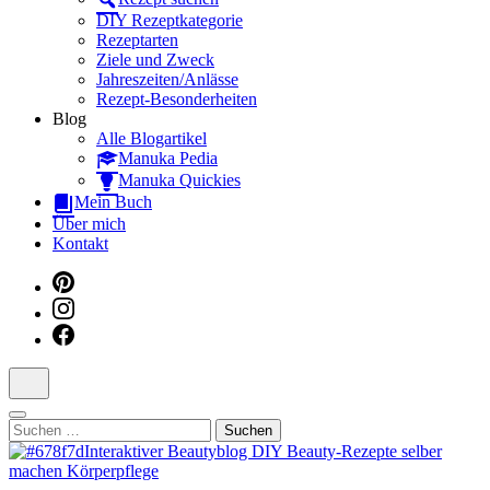
Dein interaktiver DIY Beautyblog
DIY Rezeptkategorie
Rezeptarten
Ziele und Zweck
Jahreszeiten/Anlässe
Rezept-Besonderheiten
Blog
Alle Blogartikel
Manuka Pedia
Manuka Quickies
Mein Buch
Über mich
Kontakt
Suchen
nach: