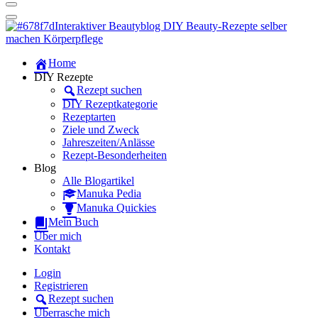
Dein persönlicher interaktiver DIY Beautyblog
Manuka Magic – Natürlich schön:
Dein interaktiver DIY Beautyblog
Dein persönlicher interaktiver DIY Beautyblog
Home
Manuka Magic – Natürlich schön:
DIY Rezepte
Rezept suchen
Dein interaktiver DIY Beautyblog
DIY Rezeptkategorie
Rezeptarten
Ziele und Zweck
Jahreszeiten/Anlässe
Rezept-Besonderheiten
Blog
Alle Blogartikel
Manuka Pedia
Manuka Quickies
Mein Buch
Über mich
Kontakt
Login
Registrieren
Rezept suchen
Überrasche mich