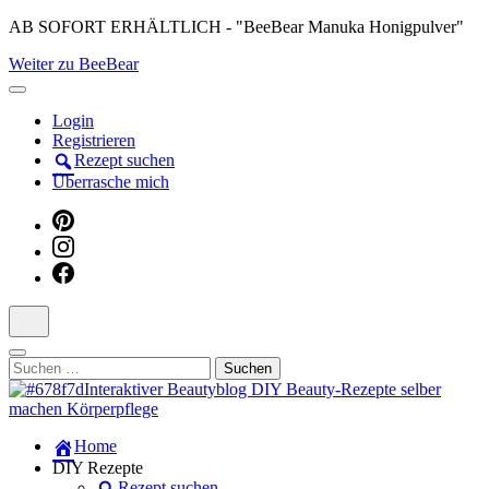
Skip
AB SOFORT ERHÄLTLICH - "BeeBear Manuka Honigpulver"
to
Weiter zu BeeBear
content
(Press
Enter)
Login
Registrieren
Rezept suchen
Überrasche mich
Suchen
nach:
Dein persönlicher interaktiver DIY Beautyblog
Home
Manuka Magic – Natürlich schön:
DIY Rezepte
Rezept suchen