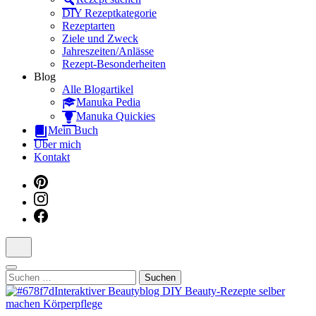
Dein interaktiver DIY Beautyblog
DIY Rezeptkategorie
Rezeptarten
Ziele und Zweck
Jahreszeiten/Anlässe
Rezept-Besonderheiten
Blog
Alle Blogartikel
Manuka Pedia
Manuka Quickies
Mein Buch
Über mich
Kontakt
Suchen
nach: