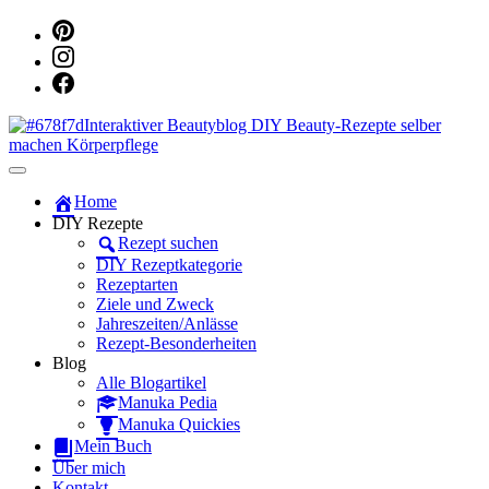
Dein persönlicher interaktiver DIY Beautyblog
Manuka Magic – Natürlich schön:
Home
DIY Rezepte
Dein interaktiver DIY Beautyblog
Rezept suchen
DIY Rezeptkategorie
Rezeptarten
Ziele und Zweck
Jahreszeiten/Anlässe
Rezept-Besonderheiten
Blog
Alle Blogartikel
Manuka Pedia
Manuka Quickies
Mein Buch
Über mich
Kontakt