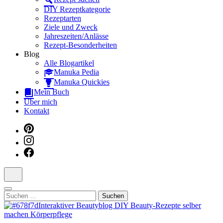
Dein interaktiver DIY Beautyblog
DIY Rezeptkategorie
Rezeptarten
Ziele und Zweck
Jahreszeiten/Anlässe
Rezept-Besonderheiten
Blog
Alle Blogartikel
Manuka Pedia
Manuka Quickies
Mein Buch
Über mich
Kontakt
Suchen
nach: