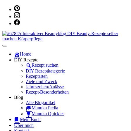
Dein persönlicher interaktiver DIY Beautyblog
Manuka Magic – Natürlich schön:
Home
DIY Rezepte
Dein interaktiver DIY Beautyblog
Rezept suchen
DIY Rezeptkategorie
Rezeptarten
Ziele und Zweck
Jahreszeiten/Anlässe
Rezept-Besonderheiten
Blog
Alle Blogartikel
Manuka Pedia
Manuka Quickies
Mein Buch
Über mich
Kontakt