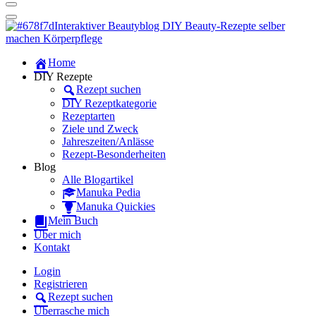
Dein persönlicher interaktiver DIY Beautyblog
Manuka Magic – Natürlich schön:
Dein interaktiver DIY Beautyblog
Dein persönlicher interaktiver DIY Beautyblog
Home
Manuka Magic – Natürlich schön:
DIY Rezepte
Rezept suchen
Dein interaktiver DIY Beautyblog
DIY Rezeptkategorie
Rezeptarten
Ziele und Zweck
Jahreszeiten/Anlässe
Rezept-Besonderheiten
Blog
Alle Blogartikel
Manuka Pedia
Manuka Quickies
Mein Buch
Über mich
Kontakt
Login
Registrieren
Rezept suchen
Überrasche mich