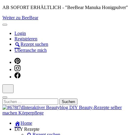
Skip
AB SOFORT ERHÄLTLICH - "BeeBear Manuka Honigpulver"
to
Weiter zu BeeBear
content
(Press
Enter)
Login
Registrieren
Rezept suchen
Überrasche mich
Suchen
nach:
Dein persönlicher interaktiver DIY Beautyblog
Home
Manuka Magic – Natürlich schön:
DIY Rezepte
Rezept suchen