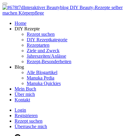
Dein persönlicher interaktiver DIY Beautyblog
Manuka Magic – Natürlich schön:
Dein interaktiver DIY Beautyblog
Dein persönlicher interaktiver DIY Beautyblog
Home
Manuka Magic – Natürlich schön:
DIY Rezepte
Rezept suchen
DIY Rezeptkategorie
Dein interaktiver DIY Beautyblog
Rezeptarten
Ziele und Zweck
Jahreszeiten/Anlässe
Rezept-Besonderheiten
Blog
Alle Blogartikel
Manuka Pedia
Manuka Quickies
Mein Buch
Über mich
Kontakt
Login
Registrieren
Rezept suchen
Überrasche mich