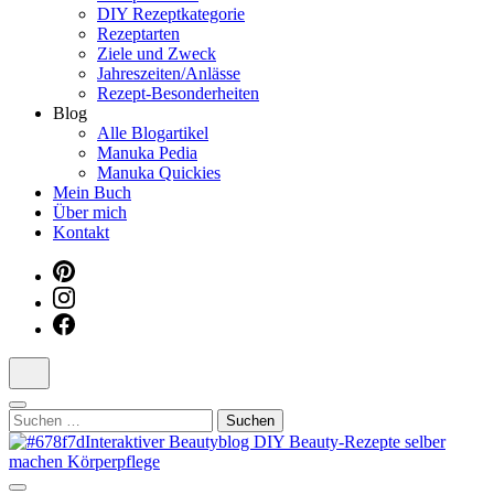
DIY Rezeptkategorie
Dein interaktiver DIY Beautyblog
Rezeptarten
Ziele und Zweck
Jahreszeiten/Anlässe
Rezept-Besonderheiten
Blog
Alle Blogartikel
Manuka Pedia
Manuka Quickies
Mein Buch
Über mich
Kontakt
Suchen
nach: