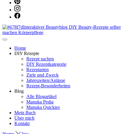
Dein persönlicher interaktiver DIY Beautyblog
Manuka Magic – Natürlich schön:
Home
DIY Rezepte
Rezept suchen
Dein interaktiver DIY Beautyblog
DIY Rezeptkategorie
Rezeptarten
Ziele und Zweck
Jahreszeiten/Anlässe
Rezept-Besonderheiten
Blog
Alle Blogartikel
Manuka Pedia
Manuka Quickies
Mein Buch
Über mich
Kontakt
Home
Glow