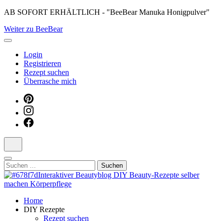
Skip
AB SOFORT ERHÄLTLICH - "BeeBear Manuka Honigpulver"
to
Weiter zu BeeBear
content
(Press
Enter)
Login
Registrieren
Rezept suchen
Überrasche mich
Suchen
nach:
Dein persönlicher interaktiver DIY Beautyblog
Home
Manuka Magic – Natürlich schön:
DIY Rezepte
Rezept suchen