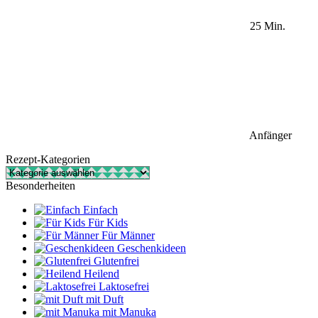
25 Min.
Anfänger
Rezept-Kategorien
Rezept-
Kategorien
Besonderheiten
Einfach
Für Kids
Für Männer
Geschenkideen
Glutenfrei
Heilend
Laktosefrei
mit Duft
mit Manuka