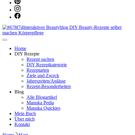
Dein persönlicher interaktiver DIY Beautyblog
Manuka Magic – Natürlich schön:
Home
DIY Rezepte
Rezept suchen
Dein interaktiver DIY Beautyblog
DIY Rezeptkategorie
Rezeptarten
Ziele und Zweck
Jahreszeiten/Anlässe
Rezept-Besonderheiten
Blog
Alle Blogartikel
Manuka Pedia
Manuka Quickies
Mein Buch
Über mich
Kontakt
Home
Harz