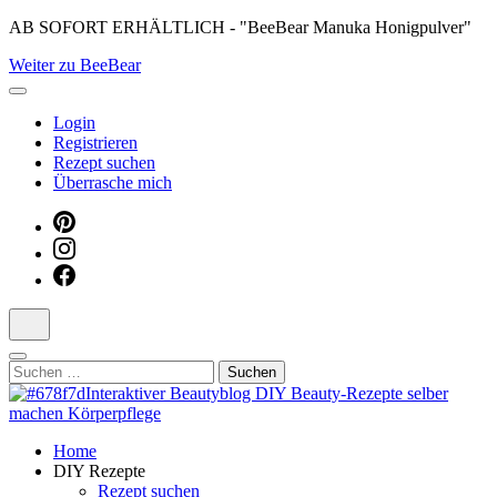
Skip
AB SOFORT ERHÄLTLICH - "BeeBear Manuka Honigpulver"
to
Weiter zu BeeBear
content
(Press
Enter)
Login
Registrieren
Rezept suchen
Überrasche mich
Suchen
nach:
Dein persönlicher interaktiver DIY Beautyblog
Home
Manuka Magic – Natürlich schön:
DIY Rezepte
Rezept suchen