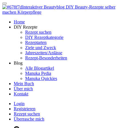
Dein persönlicher interaktiver DIY Beautyblog
Manuka Magic – Natürlich schön:
Dein interaktiver DIY Beautyblog
Dein persönlicher interaktiver DIY Beautyblog
Home
Manuka Magic – Natürlich schön:
DIY Rezepte
Rezept suchen
DIY Rezeptkategorie
Dein interaktiver DIY Beautyblog
Rezeptarten
Ziele und Zweck
Jahreszeiten/Anlässe
Rezept-Besonderheiten
Blog
Alle Blogartikel
Manuka Pedia
Manuka Quickies
Mein Buch
Über mich
Kontakt
Login
Registrieren
Rezept suchen
Überrasche mich