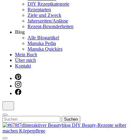
DIY Rezeptkategorie
Dein interaktiver DIY Beautyblog
Rezeptarten
Ziele und Zweck
Jahreszeiten/Anlässe
Rezept-Besonderheiten
Blog
Alle Blogartikel
Manuka Pedia
Manuka Quickies
Mein Buch
Über mich
Kontakt
Suchen
nach: