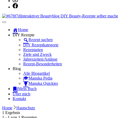
Dein persönlicher interaktiver DIY Beautyblog
Manuka Magic – Natürlich schön: De
Home
DIY Rezepte
Rezept suchen
DIY Rezeptkategorie
Rezeptarten
Ziele und Zweck
Jahreszeiten/Anlässe
Rezept-Besonderheiten
Blog
Alle Blogartikel
Manuka Pedia
Manuka Quickies
Mein Buch
Über mich
Kontakt
Home
Hautschutz
1 Ergebnis
1 - 1 von 1 Rezepten