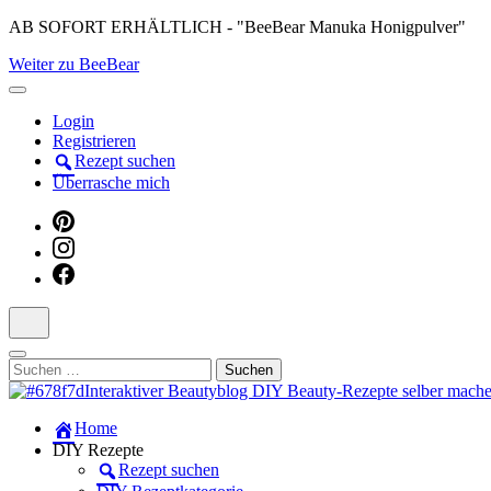
Skip
AB SOFORT ERHÄLTLICH - "BeeBear Manuka Honigpulver"
to
Weiter zu BeeBear
content
(Press
Enter)
Login
Registrieren
Rezept suchen
Überrasche mich
Suchen
nach:
Dein persönlicher interaktiver DIY Beautyblog
Home
Manuka Magic – Natürlich schön: De
DIY Rezepte
Rezept suchen