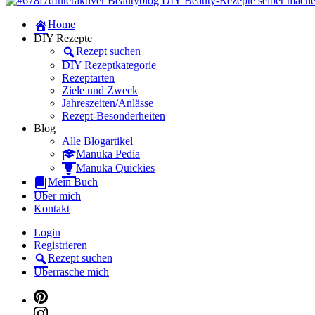
Manuka Magic – Natürlich schön: De
Dein persönlicher interaktiver DIY Beautyblog
Home
Manuka Magic – Natürlich schön: De
DIY Rezepte
Rezept suchen
DIY Rezeptkategorie
Rezeptarten
Ziele und Zweck
Jahreszeiten/Anlässe
Rezept-Besonderheiten
Blog
Alle Blogartikel
Manuka Pedia
Manuka Quickies
Mein Buch
Über mich
Kontakt
Login
Registrieren
Rezept suchen
Überrasche mich