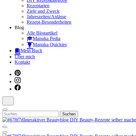
DIY Rezeptkategorie
Rezeptarten
Ziele und Zweck
Jahreszeiten/Anlässe
Rezept-Besonderheiten
Blog
Alle Blogartikel
Manuka Pedia
Manuka Quickies
Mein Buch
Über mich
Kontakt
Suchen
nach:
Dein persönlicher interaktiver DIY Beautyblog