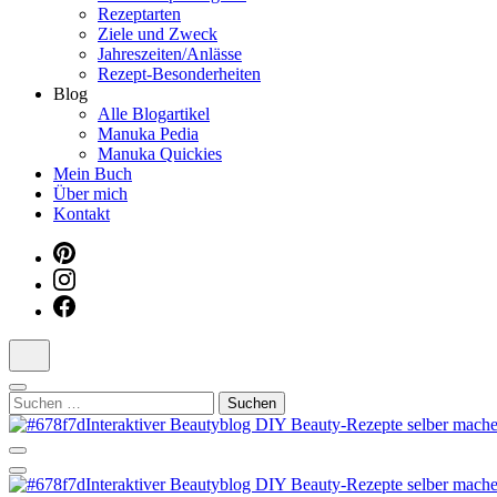
Rezeptarten
Ziele und Zweck
Jahreszeiten/Anlässe
Rezept-Besonderheiten
Blog
Alle Blogartikel
Manuka Pedia
Manuka Quickies
Mein Buch
Über mich
Kontakt
Suchen
nach:
Dein persönlicher interaktiver DIY Beautyblog
Manuka Magic – Natürlich schön: De