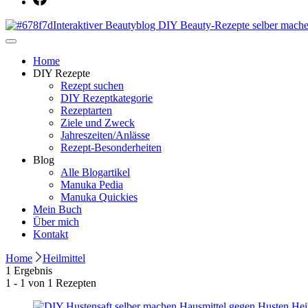
Dein persönlicher interaktiver DIY Beautyblog
Manuka Magic – Natürlich schön: De
Home
DIY Rezepte
Rezept suchen
DIY Rezeptkategorie
Rezeptarten
Ziele und Zweck
Jahreszeiten/Anlässe
Rezept-Besonderheiten
Blog
Alle Blogartikel
Manuka Pedia
Manuka Quickies
Mein Buch
Über mich
Kontakt
Home
Heilmittel
1 Ergebnis
1 - 1 von 1 Rezepten