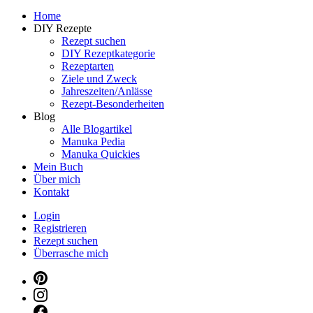
Dein persönlicher interaktiver DIY Beautyblog
Home
Manuka Magic – Natürlich schön: De
DIY Rezepte
Rezept suchen
DIY Rezeptkategorie
Rezeptarten
Ziele und Zweck
Jahreszeiten/Anlässe
Rezept-Besonderheiten
Blog
Alle Blogartikel
Manuka Pedia
Manuka Quickies
Mein Buch
Über mich
Kontakt
Login
Registrieren
Rezept suchen
Überrasche mich