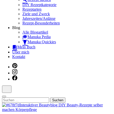
Dein interaktiver DIY Beautyblog
DIY Rezeptkategorie
Rezeptarten
Ziele und Zweck
Jahreszeiten/Anlässe
Rezept-Besonderheiten
Blog
Alle Blogartikel
Manuka Pedia
Manuka Quickies
Mein Buch
Über mich
Kontakt
Suchen
nach: