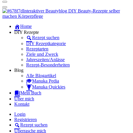
Dein persönlicher interaktiver DIY Beautyblog
Manuka Magic – Natürlich schön:
Dein interaktiver DIY Beautyblog
Dein persönlicher interaktiver DIY Beautyblog
Home
Manuka Magic – Natürlich schön:
DIY Rezepte
Rezept suchen
Dein interaktiver DIY Beautyblog
DIY Rezeptkategorie
Rezeptarten
Ziele und Zweck
Jahreszeiten/Anlässe
Rezept-Besonderheiten
Blog
Alle Blogartikel
Manuka Pedia
Manuka Quickies
Mein Buch
Über mich
Kontakt
Login
Registrieren
Rezept suchen
Überrasche mich