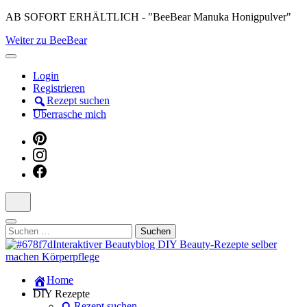
Skip
AB SOFORT ERHÄLTLICH - "BeeBear Manuka Honigpulver"
to
Weiter zu BeeBear
content
(Press
Enter)
Login
Registrieren
Rezept suchen
Überrasche mich
Suchen
nach:
Dein persönlicher interaktiver DIY Beautyblog
Home
Manuka Magic – Natürlich schön:
DIY Rezepte
Rezept suchen