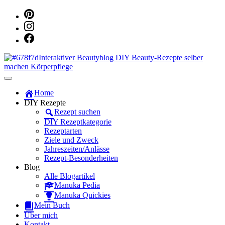
Dein persönlicher interaktiver DIY Beautyblog
Manuka Magic – Natürlich schön:
Home
DIY Rezepte
Dein interaktiver DIY Beautyblog
Rezept suchen
DIY Rezeptkategorie
Rezeptarten
Ziele und Zweck
Jahreszeiten/Anlässe
Rezept-Besonderheiten
Blog
Alle Blogartikel
Manuka Pedia
Manuka Quickies
Mein Buch
Über mich
Kontakt