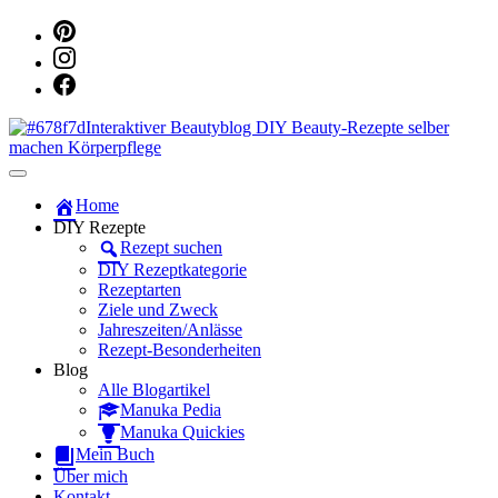
Dein persönlicher interaktiver DIY Beautyblog
Manuka Magic – Natürlich schön:
Home
DIY Rezepte
Dein interaktiver DIY Beautyblog
Rezept suchen
DIY Rezeptkategorie
Rezeptarten
Ziele und Zweck
Jahreszeiten/Anlässe
Rezept-Besonderheiten
Blog
Alle Blogartikel
Manuka Pedia
Manuka Quickies
Mein Buch
Über mich
Kontakt