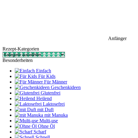
Anfänger
Rezept-Kategorien
Rezept-
Kategorien
Besonderheiten
Einfach
Für Kids
Für Männer
Geschenkideen
Glutenfrei
Heilend
Laktosefrei
mit Duft
mit Manuka
Multi-use
Ohne Öl
Scharf
Schnell