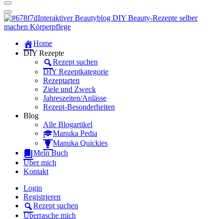
Dein persönlicher interaktiver DIY Beautyblog
Manuka Magic – Natürlich schön:
Dein interaktiver DIY Beautyblog
Dein persönlicher interaktiver DIY Beautyblog
Home
Manuka Magic – Natürlich schön:
DIY Rezepte
Rezept suchen
Dein interaktiver DIY Beautyblog
DIY Rezeptkategorie
Rezeptarten
Ziele und Zweck
Jahreszeiten/Anlässe
Rezept-Besonderheiten
Blog
Alle Blogartikel
Manuka Pedia
Manuka Quickies
Mein Buch
Über mich
Kontakt
Login
Registrieren
Rezept suchen
Überrasche mich