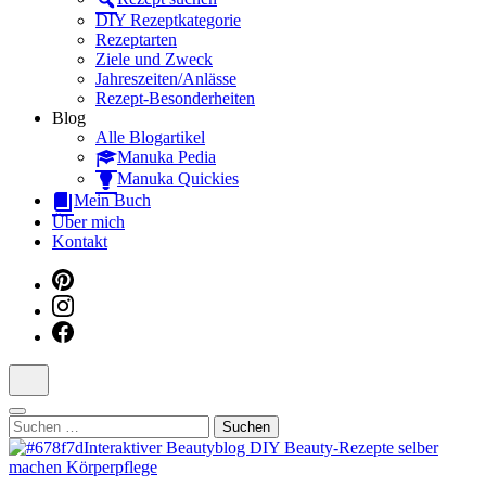
Dein interaktiver DIY Beautyblog
DIY Rezeptkategorie
Rezeptarten
Ziele und Zweck
Jahreszeiten/Anlässe
Rezept-Besonderheiten
Blog
Alle Blogartikel
Manuka Pedia
Manuka Quickies
Mein Buch
Über mich
Kontakt
Suchen
nach: