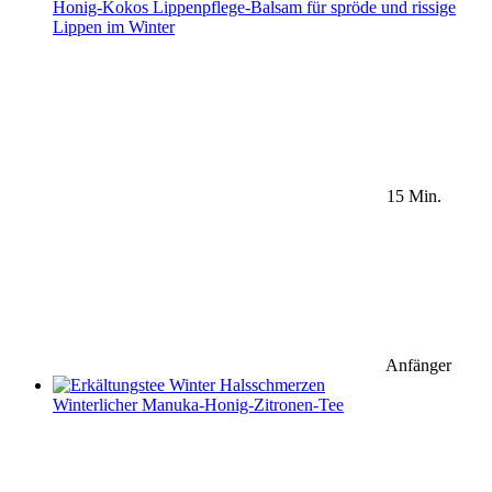
Honig-Kokos Lippenpflege-Balsam für spröde und rissige
Lippen im Winter
15 Min.
Anfänger
Winterlicher Manuka-Honig-Zitronen-Tee