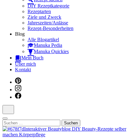
Dein interaktiver DIY Beautyblog
DIY Rezeptkategorie
Rezeptarten
Ziele und Zweck
Jahreszeiten/Anlässe
Rezept-Besonderheiten
Blog
Alle Blogartikel
Manuka Pedia
Manuka Quickies
Mein Buch
Über mich
Kontakt
Suchen
nach: