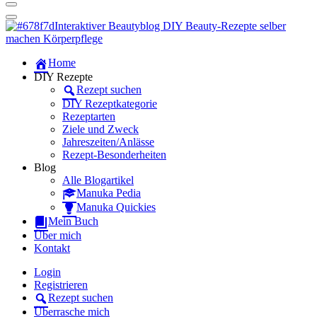
Dein persönlicher interaktiver DIY Beautyblog
Manuka Magic – Natürlich schön:
Dein interaktiver DIY Beautyblog
Dein persönlicher interaktiver DIY Beautyblog
Home
Manuka Magic – Natürlich schön:
DIY Rezepte
Rezept suchen
Dein interaktiver DIY Beautyblog
DIY Rezeptkategorie
Rezeptarten
Ziele und Zweck
Jahreszeiten/Anlässe
Rezept-Besonderheiten
Blog
Alle Blogartikel
Manuka Pedia
Manuka Quickies
Mein Buch
Über mich
Kontakt
Login
Registrieren
Rezept suchen
Überrasche mich