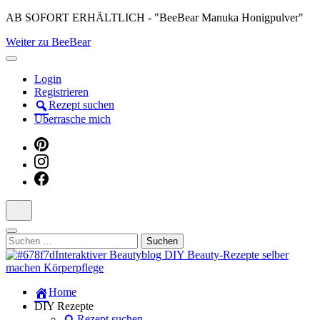
Skip
AB SOFORT ERHÄLTLICH - "BeeBear Manuka Honigpulver"
to
Weiter zu BeeBear
content
(Press
Enter)
Login
Registrieren
Rezept suchen
Überrasche mich
Suchen
nach:
Dein persönlicher interaktiver DIY Beautyblog
Home
Manuka Magic – Natürlich schön:
DIY Rezepte
Rezept suchen