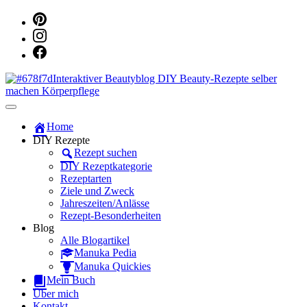
Dein persönlicher interaktiver DIY Beautyblog
Manuka Magic – Natürlich schön:
Home
DIY Rezepte
Dein interaktiver DIY Beautyblog
Rezept suchen
DIY Rezeptkategorie
Rezeptarten
Ziele und Zweck
Jahreszeiten/Anlässe
Rezept-Besonderheiten
Blog
Alle Blogartikel
Manuka Pedia
Manuka Quickies
Mein Buch
Über mich
Kontakt