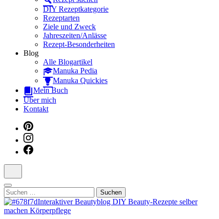
Dein interaktiver DIY Beautyblog
DIY Rezeptkategorie
Rezeptarten
Ziele und Zweck
Jahreszeiten/Anlässe
Rezept-Besonderheiten
Blog
Alle Blogartikel
Manuka Pedia
Manuka Quickies
Mein Buch
Über mich
Kontakt
Suchen
nach: