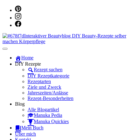
Dein persönlicher interaktiver DIY Beautyblog
Manuka Magic – Natürlich schön:
Home
DIY Rezepte
Dein interaktiver DIY Beautyblog
Rezept suchen
DIY Rezeptkategorie
Rezeptarten
Ziele und Zweck
Jahreszeiten/Anlässe
Rezept-Besonderheiten
Blog
Alle Blogartikel
Manuka Pedia
Manuka Quickies
Mein Buch
Über mich
Kontakt