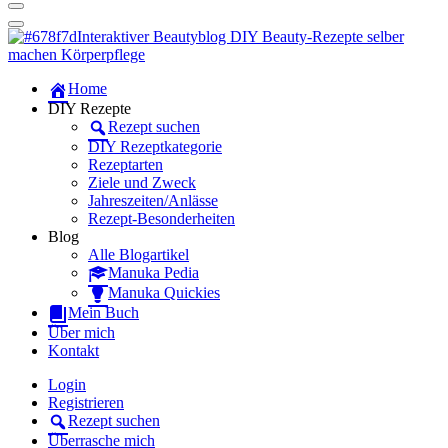
Dein persönlicher interaktiver DIY Beautyblog
Manuka Magic – Natürlich schön:
Dein interaktiver DIY Beautyblog
Dein persönlicher interaktiver DIY Beautyblog
Home
Manuka Magic – Natürlich schön:
DIY Rezepte
Rezept suchen
Dein interaktiver DIY Beautyblog
DIY Rezeptkategorie
Rezeptarten
Ziele und Zweck
Jahreszeiten/Anlässe
Rezept-Besonderheiten
Blog
Alle Blogartikel
Manuka Pedia
Manuka Quickies
Mein Buch
Über mich
Kontakt
Login
Registrieren
Rezept suchen
Überrasche mich