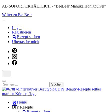
Skip
AB SOFORT ERHÄLTLICH - "BeeBear Manuka Honigpulver"
to
Weiter zu BeeBear
content
(Press
Enter)
Login
Registrieren
Rezept suchen
Überrasche mich
Suchen
nach:
Dein persönlicher interaktiver DIY Beautyblog
Home
Manuka Magic – Natürlich schön:
DIY Rezepte
Rezept suchen