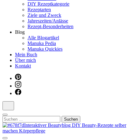
DIY Rezeptkategorie
Dein interaktiver DIY Beautyblog
Rezeptarten
Ziele und Zweck
Jahreszeiten/Anlässe
Rezept-Besonderheiten
Blog
Alle Blogartikel
Manuka Pedia
Manuka Quickies
Mein Buch
Über mich
Kontakt
Suchen
nach: