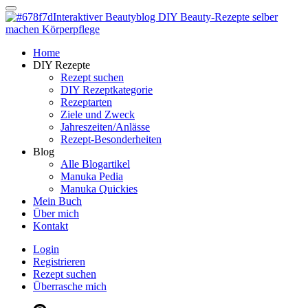
Dein persönlicher interaktiver DIY Beautyblog
Manuka Magic – Natürlich schön:
Dein interaktiver DIY Beautyblog
Dein persönlicher interaktiver DIY Beautyblog
Home
Manuka Magic – Natürlich schön:
DIY Rezepte
Rezept suchen
DIY Rezeptkategorie
Dein interaktiver DIY Beautyblog
Rezeptarten
Ziele und Zweck
Jahreszeiten/Anlässe
Rezept-Besonderheiten
Blog
Alle Blogartikel
Manuka Pedia
Manuka Quickies
Mein Buch
Über mich
Kontakt
Login
Registrieren
Rezept suchen
Überrasche mich