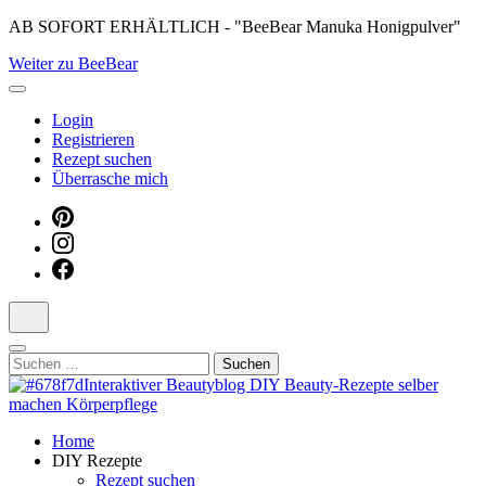
Skip
AB SOFORT ERHÄLTLICH - "BeeBear Manuka Honigpulver"
to
Weiter zu BeeBear
content
(Press
Enter)
Login
Registrieren
Rezept suchen
Überrasche mich
Suchen
nach:
Dein persönlicher interaktiver DIY Beautyblog
Home
Manuka Magic – Natürlich schön:
DIY Rezepte
Rezept suchen