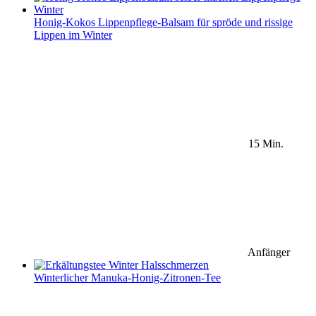
Honig-Kokos Lippenpflege-Balsam für spröde und rissige
Lippen im Winter
15 Min.
Anfänger
Winterlicher Manuka-Honig-Zitronen-Tee