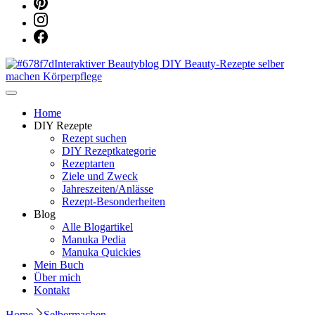
Dein persönlicher interaktiver DIY Beautyblog
Manuka Magic – Natürlich schön:
Home
DIY Rezepte
Rezept suchen
Dein interaktiver DIY Beautyblog
DIY Rezeptkategorie
Rezeptarten
Ziele und Zweck
Jahreszeiten/Anlässe
Rezept-Besonderheiten
Blog
Alle Blogartikel
Manuka Pedia
Manuka Quickies
Mein Buch
Über mich
Kontakt
Home
Selbermachen