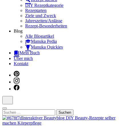
Dein interaktiver DIY Beautyblog
DIY Rezeptkategorie
Rezeptarten
Ziele und Zweck
Jahreszeiten/Anlässe
Rezept-Besonderheiten
Blog
Alle Blogartikel
Manuka Pedia
Manuka Quickies
Mein Buch
Über mich
Kontakt
Suchen
nach: