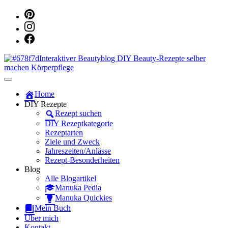
Dein persönlicher interaktiver DIY Beautyblog
Manuka Magic – Natürlich schön:
Home
DIY Rezepte
Dein interaktiver DIY Beautyblog
Rezept suchen
DIY Rezeptkategorie
Rezeptarten
Ziele und Zweck
Jahreszeiten/Anlässe
Rezept-Besonderheiten
Blog
Alle Blogartikel
Manuka Pedia
Manuka Quickies
Mein Buch
Über mich
Kontakt