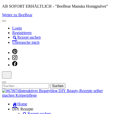
Skip
AB SOFORT ERHÄLTLICH - "BeeBear Manuka Honigpulver"
to
Weiter zu BeeBear
content
(Press
Enter)
Login
Registrieren
Rezept suchen
Überrasche mich
Suchen
nach:
Dein persönlicher interaktiver DIY Beautyblog
Home
Manuka Magic – Natürlich schön:
DIY Rezepte
Rezept suchen