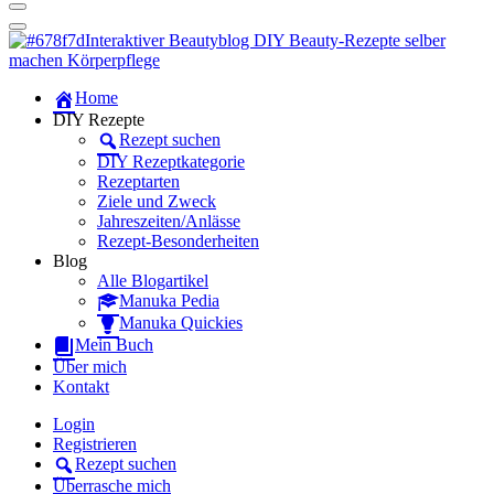
Dein persönlicher interaktiver DIY Beautyblog
Manuka Magic – Natürlich schön:
Dein interaktiver DIY Beautyblog
Dein persönlicher interaktiver DIY Beautyblog
Home
Manuka Magic – Natürlich schön:
DIY Rezepte
Rezept suchen
Dein interaktiver DIY Beautyblog
DIY Rezeptkategorie
Rezeptarten
Ziele und Zweck
Jahreszeiten/Anlässe
Rezept-Besonderheiten
Blog
Alle Blogartikel
Manuka Pedia
Manuka Quickies
Mein Buch
Über mich
Kontakt
Login
Registrieren
Rezept suchen
Überrasche mich