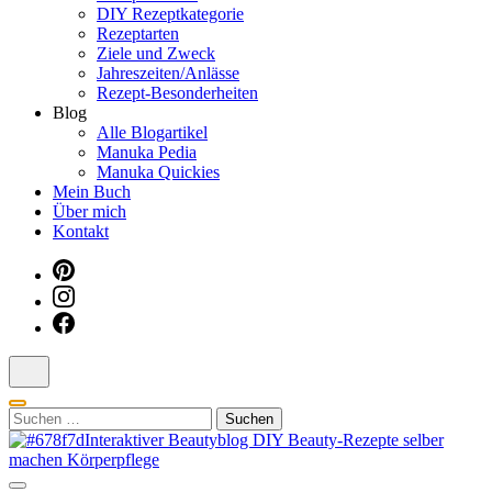
DIY Rezeptkategorie
Dein interaktiver DIY Beautyblog
Rezeptarten
Ziele und Zweck
Jahreszeiten/Anlässe
Rezept-Besonderheiten
Blog
Alle Blogartikel
Manuka Pedia
Manuka Quickies
Mein Buch
Über mich
Kontakt
Suchen
nach: