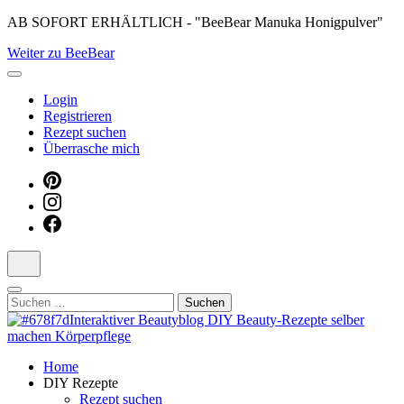
Skip
AB SOFORT ERHÄLTLICH - "BeeBear Manuka Honigpulver"
to
Weiter zu BeeBear
content
(Press
Enter)
Login
Registrieren
Rezept suchen
Überrasche mich
Suchen
nach:
Dein persönlicher interaktiver DIY Beautyblog
Home
Manuka Magic – Natürlich schön:
DIY Rezepte
Rezept suchen