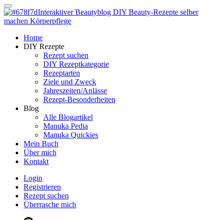
Dein persönlicher interaktiver DIY Beautyblog
Manuka Magic – Natürlich schön:
Dein interaktiver DIY Beautyblog
Dein persönlicher interaktiver DIY Beautyblog
Home
Manuka Magic – Natürlich schön:
DIY Rezepte
Rezept suchen
DIY Rezeptkategorie
Dein interaktiver DIY Beautyblog
Rezeptarten
Ziele und Zweck
Jahreszeiten/Anlässe
Rezept-Besonderheiten
Blog
Alle Blogartikel
Manuka Pedia
Manuka Quickies
Mein Buch
Über mich
Kontakt
Login
Registrieren
Rezept suchen
Überrasche mich