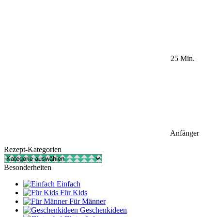
25 Min.
Anfänger
Rezept-Kategorien
Rezept-
Kategorien
Besonderheiten
Einfach
Für Kids
Für Männer
Geschenkideen