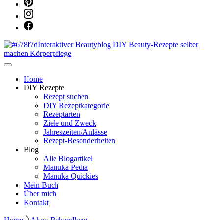
Dein persönlicher interaktiver DIY Beautyblog
Manuka Magic – Natürlich schön:
Home
DIY Rezepte
Rezept suchen
Dein interaktiver DIY Beautyblog
DIY Rezeptkategorie
Rezeptarten
Ziele und Zweck
Jahreszeiten/Anlässe
Rezept-Besonderheiten
Blog
Alle Blogartikel
Manuka Pedia
Manuka Quickies
Mein Buch
Über mich
Kontakt
Home
Akne-Behandlung