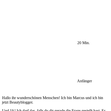
20 Min.
Anfänger
Hallo ihr wunderschönen Menschen! Ich bin Marcus und ich bin
jetzt Beautyblogger.
Und JA! Ich darf das, falls du dir gerade die Frage gestellt hast. Es