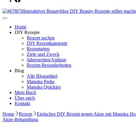
Dein persönlicher interaktiver DIY Beautyblog
Manuka Magic – Natürlich schön: De
Home
DIY Rezepte
Rezept suchen
DIY Rezeptkategorie
Rezeptarten
Ziele und Zweck
Jahreszeiten/Anlässe
Rezept-Besonderheiten
Blog
Alle Blogartikel
Manuka Pedia
Manuka Quickies
Mein Buch
Über mich
Kontakt
Home
Rezept
Einfaches DIY Rezept gegen Akne mit Manuka Ho
Akne-Behandlung