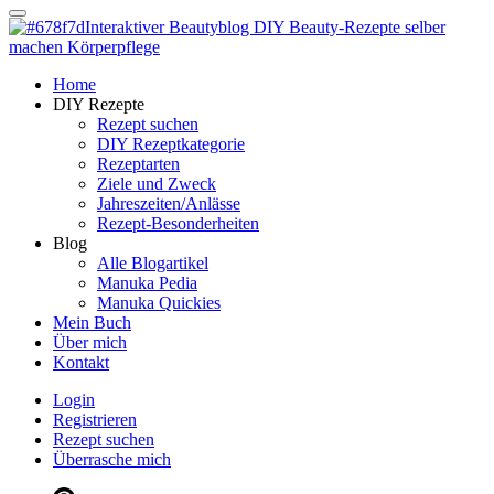
Dein persönlicher interaktiver DIY Beautyblog
Manuka Magic – Natürlich schön:
Dein interaktiver DIY Beautyblog
Dein persönlicher interaktiver DIY Beautyblog
Home
Manuka Magic – Natürlich schön:
DIY Rezepte
Rezept suchen
DIY Rezeptkategorie
Dein interaktiver DIY Beautyblog
Rezeptarten
Ziele und Zweck
Jahreszeiten/Anlässe
Rezept-Besonderheiten
Blog
Alle Blogartikel
Manuka Pedia
Manuka Quickies
Mein Buch
Über mich
Kontakt
Login
Registrieren
Rezept suchen
Überrasche mich