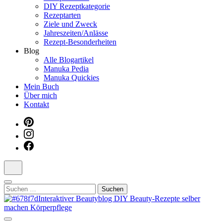
DIY Rezeptkategorie
Dein interaktiver DIY Beautyblog
Rezeptarten
Ziele und Zweck
Jahreszeiten/Anlässe
Rezept-Besonderheiten
Blog
Alle Blogartikel
Manuka Pedia
Manuka Quickies
Mein Buch
Über mich
Kontakt
Suchen
nach: