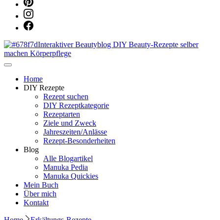
Dein persönlicher interaktiver DIY Beautyblog
Manuka Magic – Natürlich schön:
Home
DIY Rezepte
Rezept suchen
Dein interaktiver DIY Beautyblog
DIY Rezeptkategorie
Rezeptarten
Ziele und Zweck
Jahreszeiten/Anlässe
Rezept-Besonderheiten
Blog
Alle Blogartikel
Manuka Pedia
Manuka Quickies
Mein Buch
Über mich
Kontakt
Home
Erkältungs-Rezepte