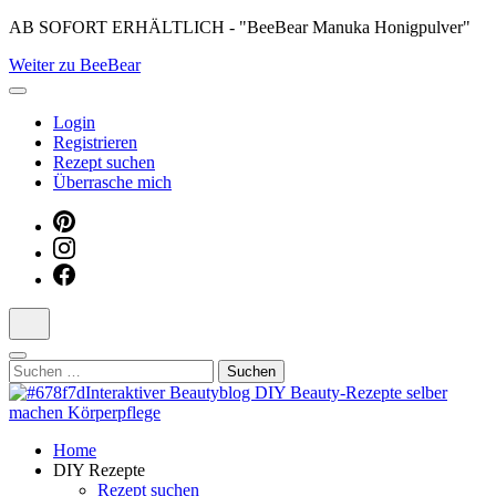
Skip
AB SOFORT ERHÄLTLICH - "BeeBear Manuka Honigpulver"
to
Weiter zu BeeBear
content
(Press
Enter)
Login
Registrieren
Rezept suchen
Überrasche mich
Suchen
nach:
Dein persönlicher interaktiver DIY Beautyblog
Home
Manuka Magic – Natürlich schön:
DIY Rezepte
Rezept suchen