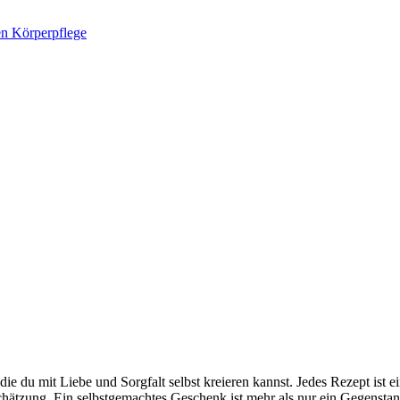
in interaktiver DIY Beautyblog
 du mit Liebe und Sorgfalt selbst kreieren kannst. Jedes Rezept ist e
chätzung. Ein selbstgemachtes Geschenk ist mehr als nur ein Gegenstand;