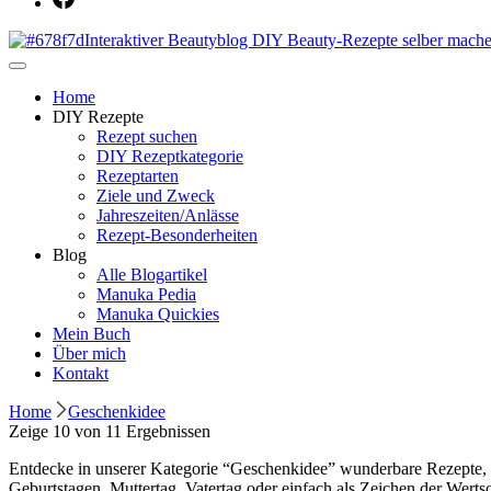
Dein persönlicher interaktiver DIY Beautyblog
Manuka Magic – Natürlich schön: De
Home
DIY Rezepte
Rezept suchen
DIY Rezeptkategorie
Rezeptarten
Ziele und Zweck
Jahreszeiten/Anlässe
Rezept-Besonderheiten
Blog
Alle Blogartikel
Manuka Pedia
Manuka Quickies
Mein Buch
Über mich
Kontakt
Home
Geschenkidee
Zeige 10 von 11 Ergebnissen
Entdecke in unserer Kategorie “Geschenkidee” wunderbare Rezepte, die
Geburtstagen, Muttertag, Vatertag oder einfach als Zeichen der Werts