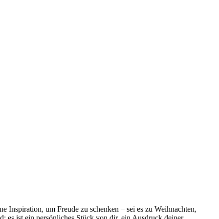
ine Inspiration, um Freude zu schenken – sei es zu Weihnachten,
 es ist ein persönliches Stück von dir, ein Ausdruck deiner