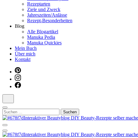
Rezeptarten
Ziele und Zweck
Jahreszeiten/Anlässe
Rezept-Besonderheiten
Blog
Alle Blogartikel
Manuka Pedia
Manuka Quickies
Mein Buch
Über mich
Kontakt
Suchen
nach:
Dein persönlicher interaktiver DIY Beautyblog
Manuka Magic – Natürlich schön: De