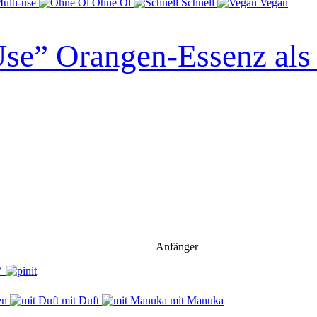
ulti-use
Ohne Öl
Schnell
Vegan
Use” Orangen-Essenz als
Anfänger
en
mit Duft
mit Manuka