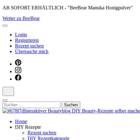
Skip
AB SOFORT ERHÄLTLICH - "BeeBear Manuka Honigpulver"
to
Weiter zu BeeBear
content
(Press
Enter)
Login
Registrieren
Rezept suchen
Überrasche mich
Suchen
nach:
Dein persönlicher interaktiver DIY Beautyblog
Home
Manuka Magic – Natürlich schön: De
DIY Rezepte
Rezept suchen
DIY Rezeptkategorie