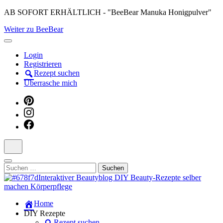
Skip
AB SOFORT ERHÄLTLICH - "BeeBear Manuka Honigpulver"
to
Weiter zu BeeBear
content
(Press
Enter)
Login
Registrieren
Rezept suchen
Überrasche mich
Suchen
nach:
Dein persönlicher interaktiver DIY Beautyblog
Home
Manuka Magic – Natürlich schön:
DIY Rezepte
Rezept suchen