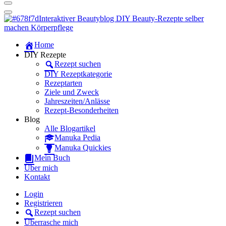
Dein persönlicher interaktiver DIY Beautyblog
Manuka Magic – Natürlich schön:
Dein interaktiver DIY Beautyblog
Dein persönlicher interaktiver DIY Beautyblog
Home
Manuka Magic – Natürlich schön:
DIY Rezepte
Rezept suchen
Dein interaktiver DIY Beautyblog
DIY Rezeptkategorie
Rezeptarten
Ziele und Zweck
Jahreszeiten/Anlässe
Rezept-Besonderheiten
Blog
Alle Blogartikel
Manuka Pedia
Manuka Quickies
Mein Buch
Über mich
Kontakt
Login
Registrieren
Rezept suchen
Überrasche mich