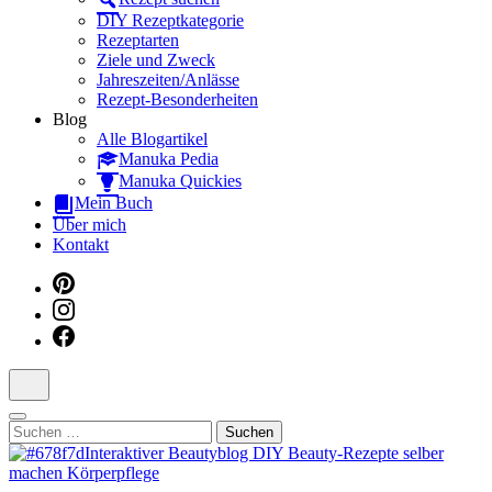
Dein interaktiver DIY Beautyblog
DIY Rezeptkategorie
Rezeptarten
Ziele und Zweck
Jahreszeiten/Anlässe
Rezept-Besonderheiten
Blog
Alle Blogartikel
Manuka Pedia
Manuka Quickies
Mein Buch
Über mich
Kontakt
Suchen
nach: