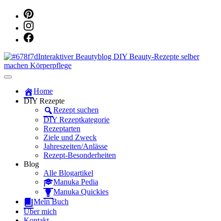
Dein persönlicher interaktiver DIY Beautyblog
Manuka Magic – Natürlich schön:
Home
DIY Rezepte
Dein interaktiver DIY Beautyblog
Rezept suchen
DIY Rezeptkategorie
Rezeptarten
Ziele und Zweck
Jahreszeiten/Anlässe
Rezept-Besonderheiten
Blog
Alle Blogartikel
Manuka Pedia
Manuka Quickies
Mein Buch
Über mich
Kontakt