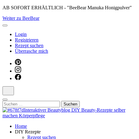
Skip
AB SOFORT ERHÄLTLICH - "BeeBear Manuka Honigpulver"
to
Weiter zu BeeBear
content
(Press
Enter)
Login
Registrieren
Rezept suchen
Überrasche mich
Suchen
nach:
Dein persönlicher interaktiver DIY Beautyblog
Home
Manuka Magic – Natürlich schön:
DIY Rezepte
Rezept suchen