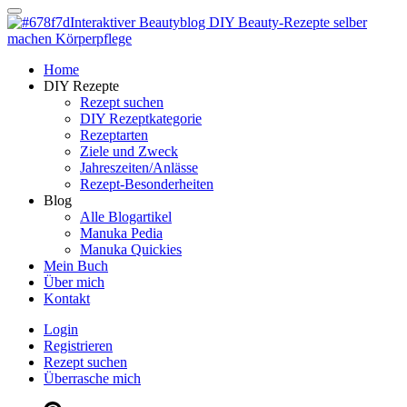
Dein persönlicher interaktiver DIY Beautyblog
Manuka Magic – Natürlich schön:
Dein interaktiver DIY Beautyblog
Dein persönlicher interaktiver DIY Beautyblog
Home
Manuka Magic – Natürlich schön:
DIY Rezepte
Rezept suchen
DIY Rezeptkategorie
Dein interaktiver DIY Beautyblog
Rezeptarten
Ziele und Zweck
Jahreszeiten/Anlässe
Rezept-Besonderheiten
Blog
Alle Blogartikel
Manuka Pedia
Manuka Quickies
Mein Buch
Über mich
Kontakt
Login
Registrieren
Rezept suchen
Überrasche mich