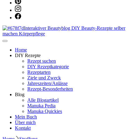
Dein persönlicher interaktiver DIY Beautyblog
Manuka Magic – Natürlich schön:
Home
DIY Rezepte
Rezept suchen
Dein interaktiver DIY Beautyblog
DIY Rezeptkategorie
Rezeptarten
Ziele und Zweck
Jahreszeiten/Anlässe
Rezept-Besonderheiten
Blog
Alle Blogartikel
Manuka Pedia
Manuka Quickies
Mein Buch
Über mich
Kontakt
Home
Straffung