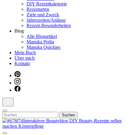
DIY Rezeptkategorie
Dein interaktiver DIY Beautyblog
Rezeptarten
Ziele und Zweck
Jahreszeiten/Anlässe
Rezept-Besonderheiten
Blog
Alle Blogartikel
Manuka Pedia
Manuka Quickies
Mein Buch
Über mich
Kontakt
Suchen
nach: