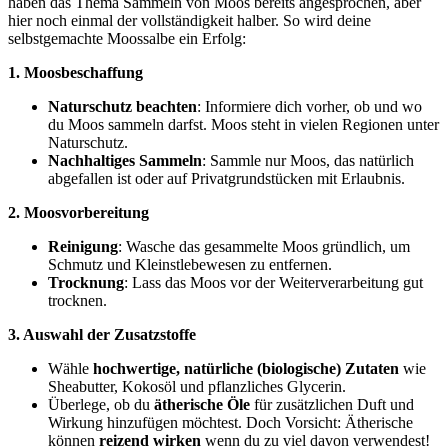
haben das Thema Sammeln von Moos bereits angesprochen, aber
hier noch einmal der vollständigkeit halber. So wird deine
selbstgemachte Moossalbe ein Erfolg:
1. Moosbeschaffung
Naturschutz beachten
: Informiere dich vorher, ob und wo
du Moos sammeln darfst. Moos steht in vielen Regionen unter
Naturschutz.
Nachhaltiges Sammeln
: Sammle nur Moos, das natürlich
abgefallen ist oder auf Privatgrundstücken mit Erlaubnis.
2. Moosvorbereitung
Reinigung
: Wasche das gesammelte Moos gründlich, um
Schmutz und Kleinstlebewesen zu entfernen.
Trocknung
: Lass das Moos vor der Weiterverarbeitung gut
trocknen.
3. Auswahl der Zusatzstoffe
Wähle
hochwertige, natürliche (biologische) Zutaten
wie
Sheabutter, Kokosöl und pflanzliches Glycerin.
Überlege, ob du
ätherische Öle
für zusätzlichen Duft und
Wirkung hinzufügen möchtest. Doch Vorsicht: Ätherische
können
reizend wirken
wenn du zu viel davon verwendest!