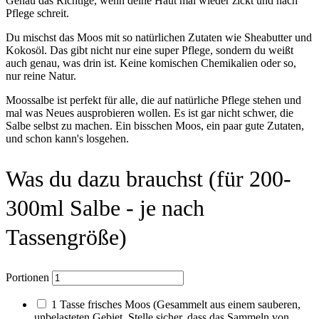
Genau das Richtige, wenn deine Haut mal wieder zickt und nach
Pflege schreit.
Du mischst das Moos mit so natürlichen Zutaten wie Sheabutter und
Kokosöl. Das gibt nicht nur eine super Pflege, sondern du weißt
auch genau, was drin ist. Keine komischen Chemikalien oder so,
nur reine Natur.
Moossalbe ist perfekt für alle, die auf natürliche Pflege stehen und
mal was Neues ausprobieren wollen. Es ist gar nicht schwer, die
Salbe selbst zu machen. Ein bisschen Moos, ein paar gute Zutaten,
und schon kann's losgehen.
Was du dazu brauchst (für 200-
300ml Salbe - je nach
Tassengröße)
Portionen
1
Tasse
frisches Moos
(Gesammelt aus einem sauberen,
unbelasteten Gebiet. Stelle sicher, dass das Sammeln von