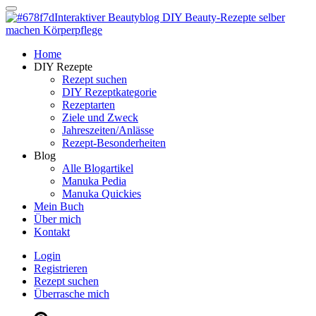
Dein persönlicher interaktiver DIY Beautyblog
Manuka Magic – Natürlich schön:
Dein interaktiver DIY Beautyblog
Dein persönlicher interaktiver DIY Beautyblog
Home
Manuka Magic – Natürlich schön:
DIY Rezepte
Rezept suchen
DIY Rezeptkategorie
Dein interaktiver DIY Beautyblog
Rezeptarten
Ziele und Zweck
Jahreszeiten/Anlässe
Rezept-Besonderheiten
Blog
Alle Blogartikel
Manuka Pedia
Manuka Quickies
Mein Buch
Über mich
Kontakt
Login
Registrieren
Rezept suchen
Überrasche mich