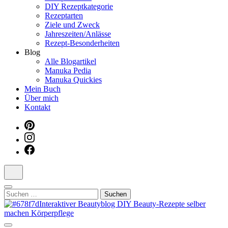
DIY Rezeptkategorie
Dein interaktiver DIY Beautyblog
Rezeptarten
Ziele und Zweck
Jahreszeiten/Anlässe
Rezept-Besonderheiten
Blog
Alle Blogartikel
Manuka Pedia
Manuka Quickies
Mein Buch
Über mich
Kontakt
Suchen
nach: