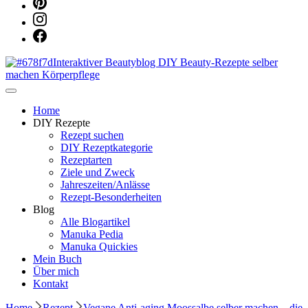
Dein persönlicher interaktiver DIY Beautyblog
Manuka Magic – Natürlich schön:
Home
DIY Rezepte
Rezept suchen
Dein interaktiver DIY Beautyblog
DIY Rezeptkategorie
Rezeptarten
Ziele und Zweck
Jahreszeiten/Anlässe
Rezept-Besonderheiten
Blog
Alle Blogartikel
Manuka Pedia
Manuka Quickies
Mein Buch
Über mich
Kontakt
Home
Rezept
Vegane Anti-aging Moossalbe selber machen – die