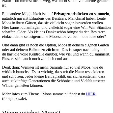
Natur – du nimmst nichts weg, was nicht schon von alleine gefallen
ist.
Eine andere Möglichkeit ist, auf
Privatgrundstücken zu sammeln
,
natürlich nur mit Erlaubnis des Besitzers. Manchmal haben Leute
Moos in ihren Gärten, das sie vielleicht sogar loswerden wollen.
Hier kannst du anfragen und vielleicht sogar eine Win-Win-Situation
schaffen. Oder: Als kleines Dankeschön bringst du den Besitzern
einfach deine selbstgemachte Moossalbe vorbei – tolle Idee oder?
Und dann gibt es noch die Option, Moos in deinem eigenen Garten
oder auf deinem Balkon zu
züchten
. Das ist super nachhaltig und
du hast die volle Kontrolle darüber, wie viel und wann du sammelst.
Plus, es sieht auch noch ziemlich cool aus.
Denk dran: Weniger ist mehr. Sammle nur so viel Moos, wie du
wirklich brauchst. Es ist wichtig, dass wir die Natur respektieren
und schützen. Jeder kleine Beitrag zählt, um sicherzustellen, dass
auch zukünftige Generationen die Schönheit und Vielfalt unserer
Wälder genießen können.
Mehr Infos zum Thema “Moos sammeln” findest du
HIER
(forstpraxis.de).
Wann wächst Moos?