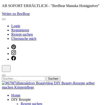
Skip
AB SOFORT ERHÄLTLICH - "BeeBear Manuka Honigpulver"
to
Weiter zu BeeBear
content
(Press
Enter)
Login
Registrieren
Rezept suchen
Überrasche mich
Suchen
nach:
Dein persönlicher interaktiver DIY Beautyblog
Home
Manuka Magic – Natürlich schön:
DIY Rezepte
Rezept suchen