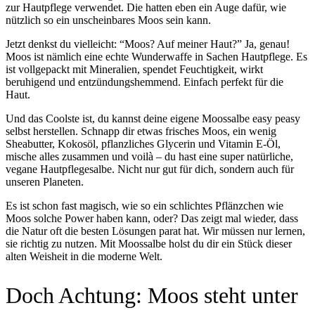
zur Hautpflege verwendet. Die hatten eben ein Auge dafür, wie
nützlich so ein unscheinbares Moos sein kann.
Jetzt denkst du vielleicht: “Moos? Auf meiner Haut?” Ja, genau!
Moos ist nämlich eine echte Wunderwaffe in Sachen Hautpflege. Es
ist vollgepackt mit Mineralien, spendet Feuchtigkeit, wirkt
beruhigend und entzündungshemmend. Einfach perfekt für die
Haut.
Und das Coolste ist, du kannst deine eigene Moossalbe easy peasy
selbst herstellen. Schnapp dir etwas frisches Moos, ein wenig
Sheabutter, Kokosöl, pflanzliches Glycerin und Vitamin E-Öl,
mische alles zusammen und voilà – du hast eine super natürliche,
vegane Hautpflegesalbe. Nicht nur gut für dich, sondern auch für
unseren Planeten.
Es ist schon fast magisch, wie so ein schlichtes Pflänzchen wie
Moos solche Power haben kann, oder? Das zeigt mal wieder, dass
die Natur oft die besten Lösungen parat hat. Wir müssen nur lernen,
sie richtig zu nutzen. Mit Moossalbe holst du dir ein Stück dieser
alten Weisheit in die moderne Welt.
Doch Achtung: Moos steht unter