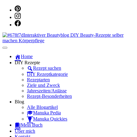
Dein persönlicher interaktiver DIY Beautyblog
Manuka Magic – Natürlich schön:
Home
DIY Rezepte
Dein interaktiver DIY Beautyblog
Rezept suchen
DIY Rezeptkategorie
Rezeptarten
Ziele und Zweck
Jahreszeiten/Anlässe
Rezept-Besonderheiten
Blog
Alle Blogartikel
Manuka Pedia
Manuka Quickies
Mein Buch
Über mich
Kontakt