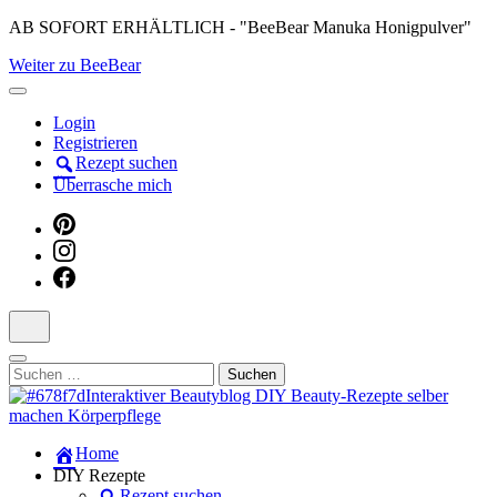
Skip
AB SOFORT ERHÄLTLICH - "BeeBear Manuka Honigpulver"
to
Weiter zu BeeBear
content
(Press
Enter)
Login
Registrieren
Rezept suchen
Überrasche mich
Suchen
nach:
Dein persönlicher interaktiver DIY Beautyblog
Home
Manuka Magic – Natürlich schön:
DIY Rezepte
Rezept suchen