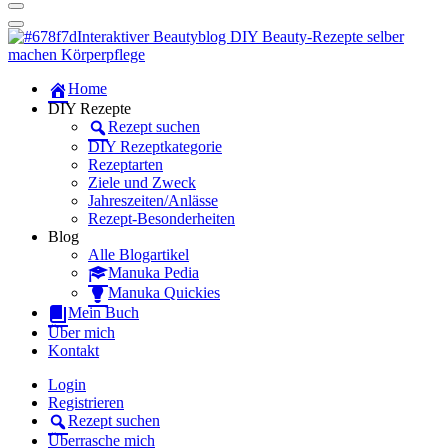
Dein persönlicher interaktiver DIY Beautyblog
Manuka Magic – Natürlich schön:
Dein interaktiver DIY Beautyblog
Dein persönlicher interaktiver DIY Beautyblog
Home
Manuka Magic – Natürlich schön:
DIY Rezepte
Rezept suchen
Dein interaktiver DIY Beautyblog
DIY Rezeptkategorie
Rezeptarten
Ziele und Zweck
Jahreszeiten/Anlässe
Rezept-Besonderheiten
Blog
Alle Blogartikel
Manuka Pedia
Manuka Quickies
Mein Buch
Über mich
Kontakt
Login
Registrieren
Rezept suchen
Überrasche mich