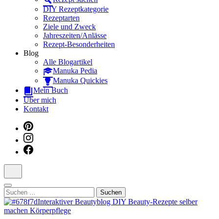
Dein interaktiver DIY Beautyblog
DIY Rezeptkategorie
Rezeptarten
Ziele und Zweck
Jahreszeiten/Anlässe
Rezept-Besonderheiten
Blog
Alle Blogartikel
Manuka Pedia
Manuka Quickies
Mein Buch
Über mich
Kontakt
Suchen
nach: