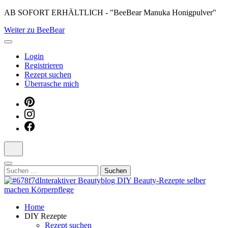
Skip
AB SOFORT ERHÄLTLICH - "BeeBear Manuka Honigpulver"
to
Weiter zu BeeBear
content
(Press
Enter)
Login
Registrieren
Rezept suchen
Überrasche mich
Suchen
nach:
Dein persönlicher interaktiver DIY Beautyblog
Home
Manuka Magic – Natürlich schön:
DIY Rezepte
Rezept suchen