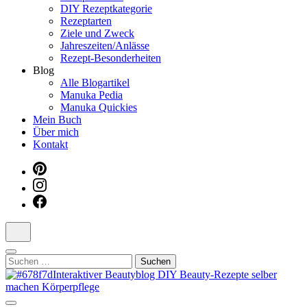
DIY Rezeptkategorie
Dein interaktiver DIY Beautyblog
Rezeptarten
Ziele und Zweck
Jahreszeiten/Anlässe
Rezept-Besonderheiten
Blog
Alle Blogartikel
Manuka Pedia
Manuka Quickies
Mein Buch
Über mich
Kontakt
Suchen
nach: