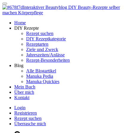
Dein persönlicher interaktiver DIY Beautyblog
Manuka Magic – Natürlich schön:
Dein interaktiver DIY Beautyblog
Dein persönlicher interaktiver DIY Beautyblog
Home
Manuka Magic – Natürlich schön:
DIY Rezepte
Rezept suchen
DIY Rezeptkategorie
Dein interaktiver DIY Beautyblog
Rezeptarten
Ziele und Zweck
Jahreszeiten/Anlässe
Rezept-Besonderheiten
Blog
Alle Blogartikel
Manuka Pedia
Manuka Quickies
Mein Buch
Über mich
Kontakt
Login
Registrieren
Rezept suchen
Überrasche mich