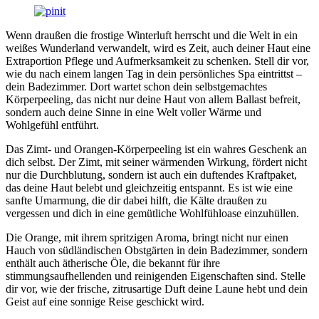
Wenn draußen die frostige Winterluft herrscht und die Welt in ein
weißes Wunderland verwandelt, wird es Zeit, auch deiner Haut eine
Extraportion Pflege und Aufmerksamkeit zu schenken. Stell dir vor,
wie du nach einem langen Tag in dein persönliches Spa eintrittst –
dein Badezimmer. Dort wartet schon dein selbstgemachtes
Körperpeeling, das nicht nur deine Haut von allem Ballast befreit,
sondern auch deine Sinne in eine Welt voller Wärme und
Wohlgefühl entführt.
Das Zimt- und Orangen-Körperpeeling ist ein wahres Geschenk an
dich selbst. Der Zimt, mit seiner wärmenden Wirkung, fördert nicht
nur die Durchblutung, sondern ist auch ein duftendes Kraftpaket,
das deine Haut belebt und gleichzeitig entspannt. Es ist wie eine
sanfte Umarmung, die dir dabei hilft, die Kälte draußen zu
vergessen und dich in eine gemütliche Wohlfühloase einzuhüllen.
Die Orange, mit ihrem spritzigen Aroma, bringt nicht nur einen
Hauch von südländischen Obstgärten in dein Badezimmer, sondern
enthält auch ätherische Öle, die bekannt für ihre
stimmungsaufhellenden und reinigenden Eigenschaften sind. Stelle
dir vor, wie der frische, zitrusartige Duft deine Laune hebt und dein
Geist auf eine sonnige Reise geschickt wird.