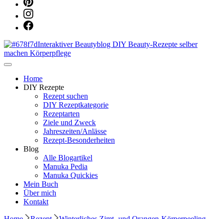
Dein persönlicher interaktiver DIY Beautyblog
Manuka Magic – Natürlich schön:
Home
DIY Rezepte
Rezept suchen
Dein interaktiver DIY Beautyblog
DIY Rezeptkategorie
Rezeptarten
Ziele und Zweck
Jahreszeiten/Anlässe
Rezept-Besonderheiten
Blog
Alle Blogartikel
Manuka Pedia
Manuka Quickies
Mein Buch
Über mich
Kontakt
Home
Rezept
Winterliches Zimt- und Orangen-Körperpeeling