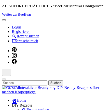
Skip
AB SOFORT ERHÄLTLICH - "BeeBear Manuka Honigpulver"
to
Weiter zu BeeBear
content
(Press
Enter)
Login
Registrieren
Rezept suchen
Überrasche mich
Suchen
nach:
Dein persönlicher interaktiver DIY Beautyblog
Home
Manuka Magic – Natürlich schön:
DIY Rezepte
Rezept suchen