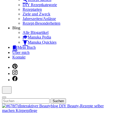
Dein interaktiver DIY Beautyblog
DIY Rezeptkategorie
Rezeptarten
Ziele und Zweck
Jahreszeiten/Anlässe
Rezept-Besonderheiten
Blog
Alle Blogartikel
Manuka Pedia
Manuka Quickies
Mein Buch
Über mich
Kontakt
Suchen
nach: