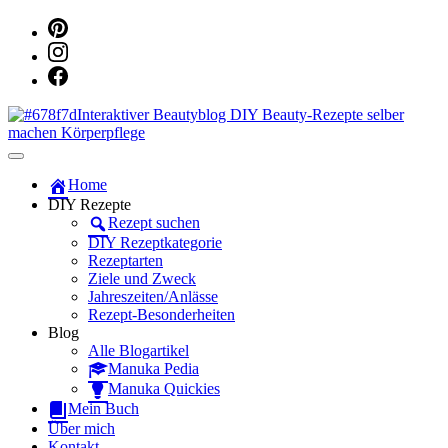
Dein persönlicher interaktiver DIY Beautyblog
Manuka Magic – Natürlich schön:
Home
DIY Rezepte
Dein interaktiver DIY Beautyblog
Rezept suchen
DIY Rezeptkategorie
Rezeptarten
Ziele und Zweck
Jahreszeiten/Anlässe
Rezept-Besonderheiten
Blog
Alle Blogartikel
Manuka Pedia
Manuka Quickies
Mein Buch
Über mich
Kontakt