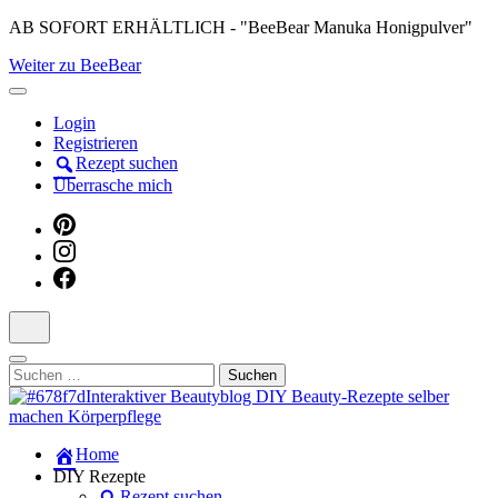
Skip
AB SOFORT ERHÄLTLICH - "BeeBear Manuka Honigpulver"
to
Weiter zu BeeBear
content
(Press
Enter)
Login
Registrieren
Rezept suchen
Überrasche mich
Suchen
nach:
Dein persönlicher interaktiver DIY Beautyblog
Home
Manuka Magic – Natürlich schön:
DIY Rezepte
Rezept suchen