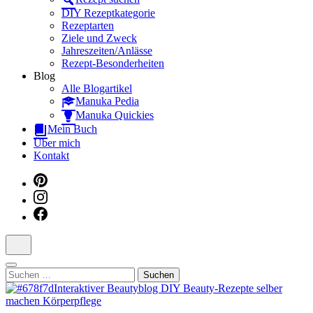
Dein interaktiver DIY Beautyblog
DIY Rezeptkategorie
Rezeptarten
Ziele und Zweck
Jahreszeiten/Anlässe
Rezept-Besonderheiten
Blog
Alle Blogartikel
Manuka Pedia
Manuka Quickies
Mein Buch
Über mich
Kontakt
Suchen
nach: