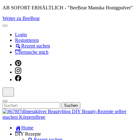
Skip
AB SOFORT ERHÄLTLICH - "BeeBear Manuka Honigpulver"
to
Weiter zu BeeBear
content
(Press
Enter)
Login
Registrieren
Rezept suchen
Überrasche mich
Suchen
nach:
Dein persönlicher interaktiver DIY Beautyblog
Home
Manuka Magic – Natürlich schön:
DIY Rezepte
Rezept suchen