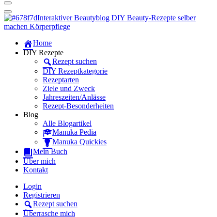
Dein persönlicher interaktiver DIY Beautyblog
Manuka Magic – Natürlich schön:
Dein interaktiver DIY Beautyblog
Dein persönlicher interaktiver DIY Beautyblog
Home
Manuka Magic – Natürlich schön:
DIY Rezepte
Rezept suchen
Dein interaktiver DIY Beautyblog
DIY Rezeptkategorie
Rezeptarten
Ziele und Zweck
Jahreszeiten/Anlässe
Rezept-Besonderheiten
Blog
Alle Blogartikel
Manuka Pedia
Manuka Quickies
Mein Buch
Über mich
Kontakt
Login
Registrieren
Rezept suchen
Überrasche mich