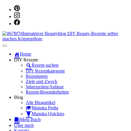
Dein persönlicher interaktiver DIY Beautyblog
Manuka Magic – Natürlich schön:
Home
DIY Rezepte
Dein interaktiver DIY Beautyblog
Rezept suchen
DIY Rezeptkategorie
Rezeptarten
Ziele und Zweck
Jahreszeiten/Anlässe
Rezept-Besonderheiten
Blog
Alle Blogartikel
Manuka Pedia
Manuka Quickies
Mein Buch
Über mich
Kontakt