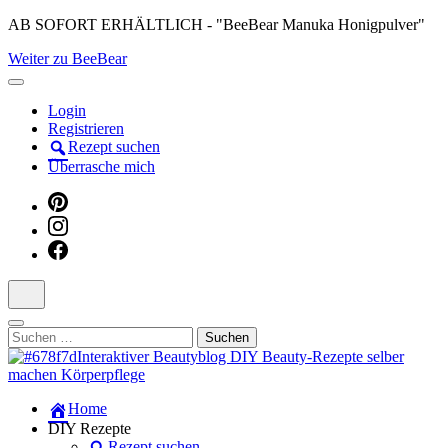
Skip
AB SOFORT ERHÄLTLICH - "BeeBear Manuka Honigpulver"
to
Weiter zu BeeBear
content
(Press
Enter)
Login
Registrieren
Rezept suchen
Überrasche mich
Suchen
nach:
Dein persönlicher interaktiver DIY Beautyblog
Home
Manuka Magic – Natürlich schön:
DIY Rezepte
Rezept suchen