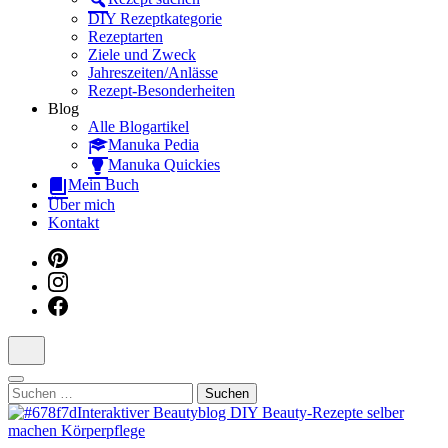
Dein interaktiver DIY Beautyblog
DIY Rezeptkategorie
Rezeptarten
Ziele und Zweck
Jahreszeiten/Anlässe
Rezept-Besonderheiten
Blog
Alle Blogartikel
Manuka Pedia
Manuka Quickies
Mein Buch
Über mich
Kontakt
Suchen
nach: