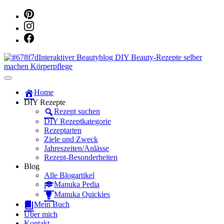
Dein persönlicher interaktiver DIY Beautyblog
Manuka Magic – Natürlich schön:
Home
DIY Rezepte
Dein interaktiver DIY Beautyblog
Rezept suchen
DIY Rezeptkategorie
Rezeptarten
Ziele und Zweck
Jahreszeiten/Anlässe
Rezept-Besonderheiten
Blog
Alle Blogartikel
Manuka Pedia
Manuka Quickies
Mein Buch
Über mich
Kontakt