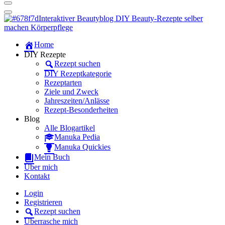
Dein persönlicher interaktiver DIY Beautyblog
Manuka Magic – Natürlich schön:
Dein interaktiver DIY Beautyblog
Dein persönlicher interaktiver DIY Beautyblog
Home
Manuka Magic – Natürlich schön:
DIY Rezepte
Rezept suchen
Dein interaktiver DIY Beautyblog
DIY Rezeptkategorie
Rezeptarten
Ziele und Zweck
Jahreszeiten/Anlässe
Rezept-Besonderheiten
Blog
Alle Blogartikel
Manuka Pedia
Manuka Quickies
Mein Buch
Über mich
Kontakt
Login
Registrieren
Rezept suchen
Überrasche mich