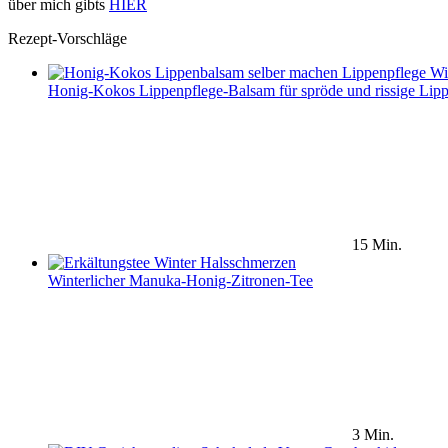
über mich gibts
HIER
Rezept-Vorschläge
Honig-Kokos Lippenpflege-Balsam für spröde und rissige Lip
15 Min.
Winterlicher Manuka-Honig-Zitronen-Tee
3 Min.