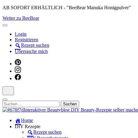
Skip
AB SOFORT ERHÄLTLICH - "BeeBear Manuka Honigpulver"
to
Weiter zu BeeBear
content
(Press
Enter)
Login
Registrieren
Rezept suchen
Überrasche mich
Suchen
nach:
Dein persönlicher interaktiver DIY Beautyblog
Home
Manuka Magic – Natürlich schön: De
DIY Rezepte
Rezept suchen