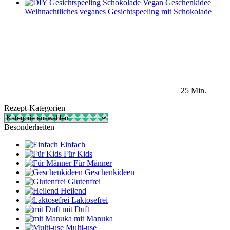
Weihnachtliches veganes Gesichtspeeling mit Schokolade
25 Min.
Rezept-Kategorien
Rezept-
Kategorien
Besonderheiten
Einfach
Für Kids
Für Männer
Geschenkideen
Glutenfrei
Heilend
Laktosefrei
mit Duft
mit Manuka
Multi-use