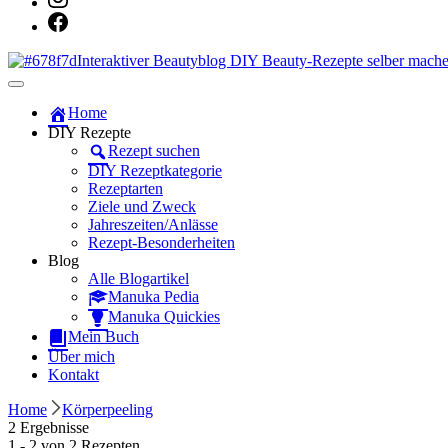
Dein persönlicher interaktiver DIY Beautyblog
Manuka Magic – Natürlich schön: De
Home
DIY Rezepte
Rezept suchen
DIY Rezeptkategorie
Rezeptarten
Ziele und Zweck
Jahreszeiten/Anlässe
Rezept-Besonderheiten
Blog
Alle Blogartikel
Manuka Pedia
Manuka Quickies
Mein Buch
Über mich
Kontakt
Home
Körperpeeling
2 Ergebnisse
1 - 2 von 2 Rezepten