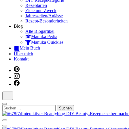
DIY Rezeptkategorie
Rezeptarten
Ziele und Zweck
Jahreszeiten/Anlässe
Rezept-Besonderheiten
Blog
Alle Blogartikel
Manuka Pedia
Manuka Quickies
Mein Buch
Über mich
Kontakt
Suchen
nach:
Dein persönlicher interaktiver DIY Beautyblog