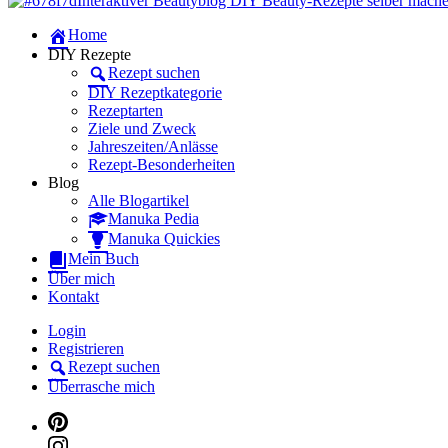
Manuka Magic – Natürlich schön: De
Dein persönlicher interaktiver DIY Beautyblog
Home
Manuka Magic – Natürlich schön: De
DIY Rezepte
Rezept suchen
DIY Rezeptkategorie
Rezeptarten
Ziele und Zweck
Jahreszeiten/Anlässe
Rezept-Besonderheiten
Blog
Alle Blogartikel
Manuka Pedia
Manuka Quickies
Mein Buch
Über mich
Kontakt
Login
Registrieren
Rezept suchen
Überrasche mich