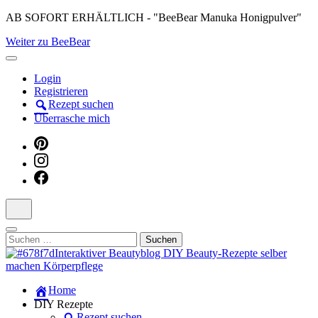
Skip
AB SOFORT ERHÄLTLICH - "BeeBear Manuka Honigpulver"
to
Weiter zu BeeBear
content
(Press
Enter)
Login
Registrieren
Rezept suchen
Überrasche mich
Suchen
nach:
Dein persönlicher interaktiver DIY Beautyblog
Home
Manuka Magic – Natürlich schön:
DIY Rezepte
Rezept suchen