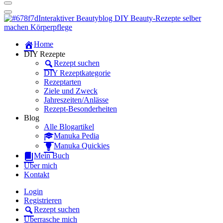
Dein persönlicher interaktiver DIY Beautyblog
Manuka Magic – Natürlich schön:
Dein interaktiver DIY Beautyblog
Dein persönlicher interaktiver DIY Beautyblog
Home
Manuka Magic – Natürlich schön:
DIY Rezepte
Rezept suchen
Dein interaktiver DIY Beautyblog
DIY Rezeptkategorie
Rezeptarten
Ziele und Zweck
Jahreszeiten/Anlässe
Rezept-Besonderheiten
Blog
Alle Blogartikel
Manuka Pedia
Manuka Quickies
Mein Buch
Über mich
Kontakt
Login
Registrieren
Rezept suchen
Überrasche mich