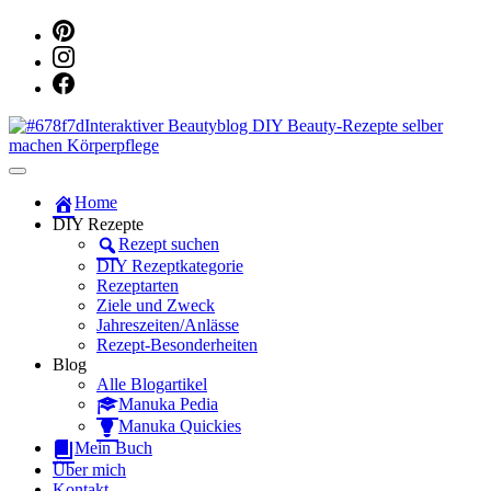
Dein persönlicher interaktiver DIY Beautyblog
Manuka Magic – Natürlich schön:
Home
DIY Rezepte
Dein interaktiver DIY Beautyblog
Rezept suchen
DIY Rezeptkategorie
Rezeptarten
Ziele und Zweck
Jahreszeiten/Anlässe
Rezept-Besonderheiten
Blog
Alle Blogartikel
Manuka Pedia
Manuka Quickies
Mein Buch
Über mich
Kontakt