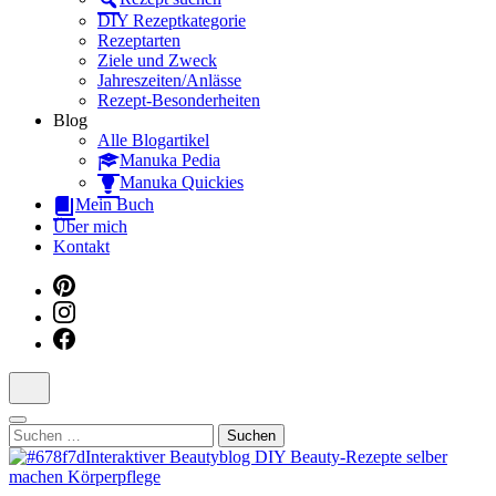
Dein interaktiver DIY Beautyblog
DIY Rezeptkategorie
Rezeptarten
Ziele und Zweck
Jahreszeiten/Anlässe
Rezept-Besonderheiten
Blog
Alle Blogartikel
Manuka Pedia
Manuka Quickies
Mein Buch
Über mich
Kontakt
Suchen
nach: