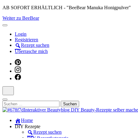
Skip
AB SOFORT ERHÄLTLICH - "BeeBear Manuka Honigpulver"
to
Weiter zu BeeBear
content
(Press
Enter)
Login
Registrieren
Rezept suchen
Überrasche mich
Suchen
nach:
Dein persönlicher interaktiver DIY Beautyblog
Home
Manuka Magic – Natürlich schön: De
DIY Rezepte
Rezept suchen