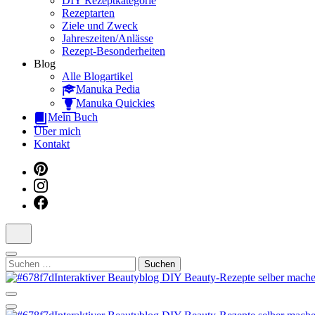
DIY Rezeptkategorie
Rezeptarten
Ziele und Zweck
Jahreszeiten/Anlässe
Rezept-Besonderheiten
Blog
Alle Blogartikel
Manuka Pedia
Manuka Quickies
Mein Buch
Über mich
Kontakt
Suchen
nach:
Dein persönlicher interaktiver DIY Beautyblog