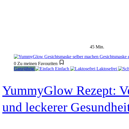
45 Min.
0
Zu meinen Favouriten
Ganzjährig
Einfach
Laktosefrei
YummyGlow Rezept: Ve
und leckerer Gesundhei