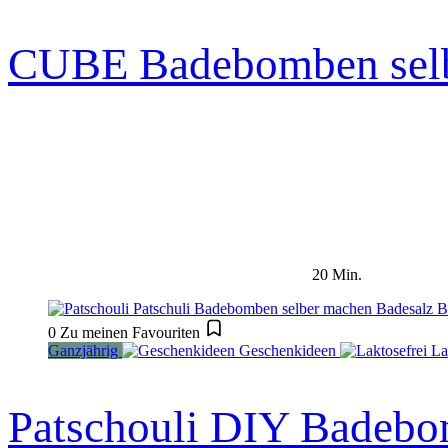
CUBE Badebomben selb
20 Min.
0
Zu meinen Favouriten
Ganzjährig
Geschenkideen
La
Patschouli DIY Badebom