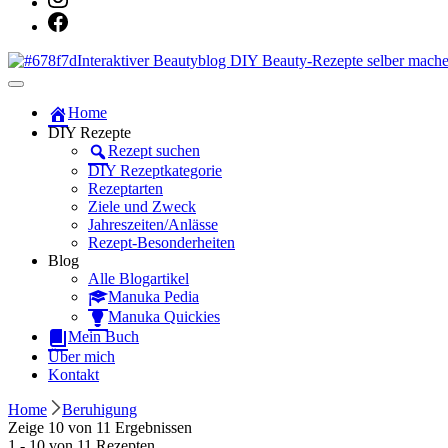
Dein persönlicher interaktiver DIY Beautyblog
Manuka Magic – Natürlich schön: De
Home
DIY Rezepte
Rezept suchen
DIY Rezeptkategorie
Rezeptarten
Ziele und Zweck
Jahreszeiten/Anlässe
Rezept-Besonderheiten
Blog
Alle Blogartikel
Manuka Pedia
Manuka Quickies
Mein Buch
Über mich
Kontakt
Home
Beruhigung
Zeige 10 von 11 Ergebnissen
1 - 10 von 11 Rezepten