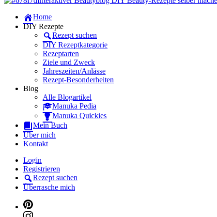
Manuka Magic – Natürlich schön: De
Dein persönlicher interaktiver DIY Beautyblog
Home
Manuka Magic – Natürlich schön: De
DIY Rezepte
Rezept suchen
DIY Rezeptkategorie
Rezeptarten
Ziele und Zweck
Jahreszeiten/Anlässe
Rezept-Besonderheiten
Blog
Alle Blogartikel
Manuka Pedia
Manuka Quickies
Mein Buch
Über mich
Kontakt
Login
Registrieren
Rezept suchen
Überrasche mich