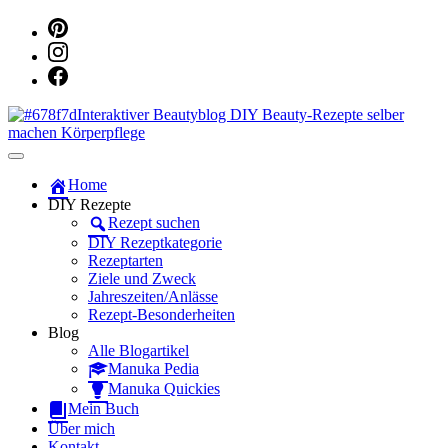
Dein persönlicher interaktiver DIY Beautyblog
Manuka Magic – Natürlich schön:
Home
DIY Rezepte
Dein interaktiver DIY Beautyblog
Rezept suchen
DIY Rezeptkategorie
Rezeptarten
Ziele und Zweck
Jahreszeiten/Anlässe
Rezept-Besonderheiten
Blog
Alle Blogartikel
Manuka Pedia
Manuka Quickies
Mein Buch
Über mich
Kontakt