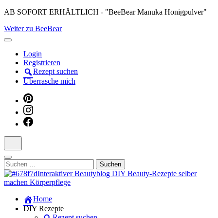
Skip
AB SOFORT ERHÄLTLICH - "BeeBear Manuka Honigpulver"
to
Weiter zu BeeBear
content
(Press
Enter)
Login
Registrieren
Rezept suchen
Überrasche mich
Suchen
nach:
Dein persönlicher interaktiver DIY Beautyblog
Home
Manuka Magic – Natürlich schön:
DIY Rezepte
Rezept suchen