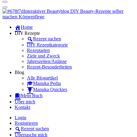
Dein persönlicher interaktiver DIY Beautyblog
Manuka Magic – Natürlich schön:
Dein interaktiver DIY Beautyblog
Dein persönlicher interaktiver DIY Beautyblog
Home
Manuka Magic – Natürlich schön:
DIY Rezepte
Rezept suchen
Dein interaktiver DIY Beautyblog
DIY Rezeptkategorie
Rezeptarten
Ziele und Zweck
Jahreszeiten/Anlässe
Rezept-Besonderheiten
Blog
Alle Blogartikel
Manuka Pedia
Manuka Quickies
Mein Buch
Über mich
Kontakt
Login
Registrieren
Rezept suchen
Überrasche mich