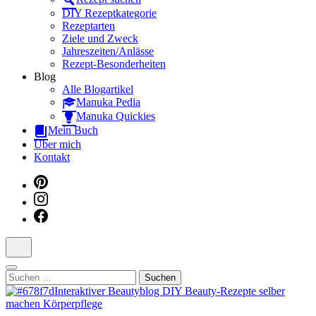
Dein interaktiver DIY Beautyblog
DIY Rezeptkategorie
Rezeptarten
Ziele und Zweck
Jahreszeiten/Anlässe
Rezept-Besonderheiten
Blog
Alle Blogartikel
Manuka Pedia
Manuka Quickies
Mein Buch
Über mich
Kontakt
Suchen
nach: