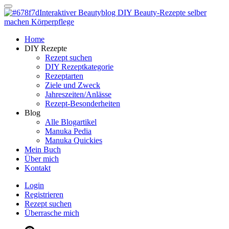
Dein persönlicher interaktiver DIY Beautyblog
Manuka Magic – Natürlich schön:
Dein interaktiver DIY Beautyblog
Dein persönlicher interaktiver DIY Beautyblog
Home
Manuka Magic – Natürlich schön:
DIY Rezepte
Rezept suchen
DIY Rezeptkategorie
Dein interaktiver DIY Beautyblog
Rezeptarten
Ziele und Zweck
Jahreszeiten/Anlässe
Rezept-Besonderheiten
Blog
Alle Blogartikel
Manuka Pedia
Manuka Quickies
Mein Buch
Über mich
Kontakt
Login
Registrieren
Rezept suchen
Überrasche mich