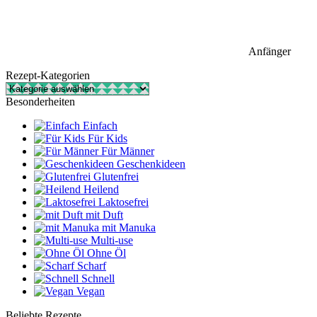
Anfänger
Rezept-Kategorien
Rezept-
Kategorien
Besonderheiten
Einfach
Für Kids
Für Männer
Geschenkideen
Glutenfrei
Heilend
Laktosefrei
mit Duft
mit Manuka
Multi-use
Ohne Öl
Scharf
Schnell
Vegan
Beliebte Rezepte