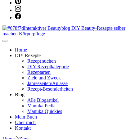
Dein persönlicher interaktiver DIY Beautyblog
Manuka Magic – Natürlich schön:
Home
DIY Rezepte
Rezept suchen
Dein interaktiver DIY Beautyblog
DIY Rezeptkategorie
Rezeptarten
Ziele und Zweck
Jahreszeiten/Anlässe
Rezept-Besonderheiten
Blog
Alle Blogartikel
Manuka Pedia
Manuka Quickies
Mein Buch
Über mich
Kontakt
Home
Zimt