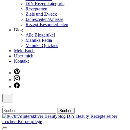
DIY Rezeptkategorie
Dein interaktiver DIY Beautyblog
Rezeptarten
Ziele und Zweck
Jahreszeiten/Anlässe
Rezept-Besonderheiten
Blog
Alle Blogartikel
Manuka Pedia
Manuka Quickies
Mein Buch
Über mich
Kontakt
Suchen
nach: