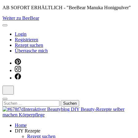
Skip
AB SOFORT ERHÄLTLICH - "BeeBear Manuka Honigpulver"
to
Weiter zu BeeBear
content
(Press
Enter)
Login
Registrieren
Rezept suchen
Überrasche mich
Suchen
nach:
Dein persönlicher interaktiver DIY Beautyblog
Home
Manuka Magic – Natürlich schön:
DIY Rezepte
Rezept suchen