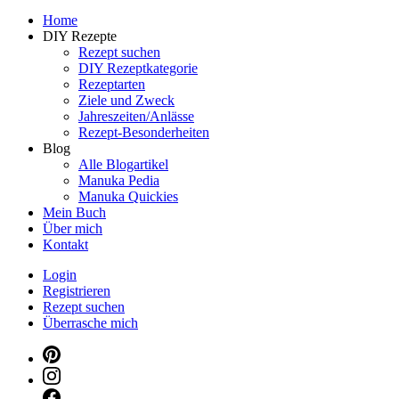
Dein persönlicher interaktiver DIY Beautyblog
Home
Manuka Magic – Natürlich schön: De
DIY Rezepte
Rezept suchen
DIY Rezeptkategorie
Rezeptarten
Ziele und Zweck
Jahreszeiten/Anlässe
Rezept-Besonderheiten
Blog
Alle Blogartikel
Manuka Pedia
Manuka Quickies
Mein Buch
Über mich
Kontakt
Login
Registrieren
Rezept suchen
Überrasche mich