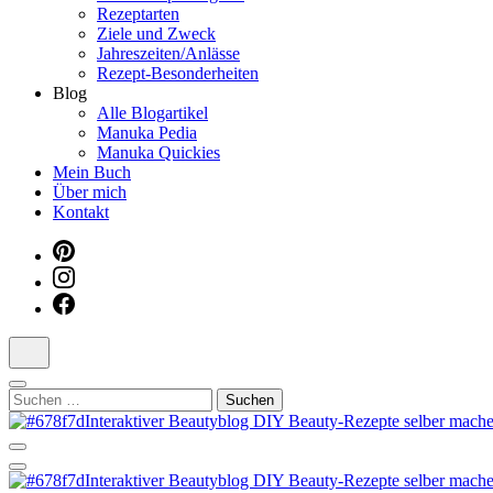
Rezeptarten
Ziele und Zweck
Jahreszeiten/Anlässe
Rezept-Besonderheiten
Blog
Alle Blogartikel
Manuka Pedia
Manuka Quickies
Mein Buch
Über mich
Kontakt
Suchen
nach:
Dein persönlicher interaktiver DIY Beautyblog
Manuka Magic – Natürlich schön: De