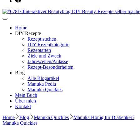
Dein persönlicher interaktiver DIY Beautyblog
Manuka Magic – Natürlich schön: De
Home
DIY Rezepte
Rezept suchen
DIY Rezeptkategorie
Rezeptarten
Ziele und Zweck
Jahreszeiten/Anlässe
Rezept-Besonderheiten
Blog
Alle Blogartikel
Manuka Pedia
Manuka Quickies
Mein Buch
Über mich
Kontakt
Home
Blog
Manuka Quickies
Manuka Honig für Diabetiker?
Manuka Quickies