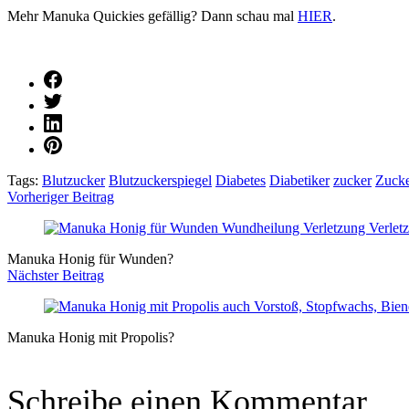
Mehr Manuka Quickies gefällig? Dann schau mal
HIER
.
Tags:
Blutzucker
Blutzuckerspiegel
Diabetes
Diabetiker
zucker
Zucke
Vorheriger Beitrag
Post
Navigation
Manuka Honig für Wunden?
Nächster Beitrag
Manuka Honig mit Propolis?
Schreibe einen Kommentar