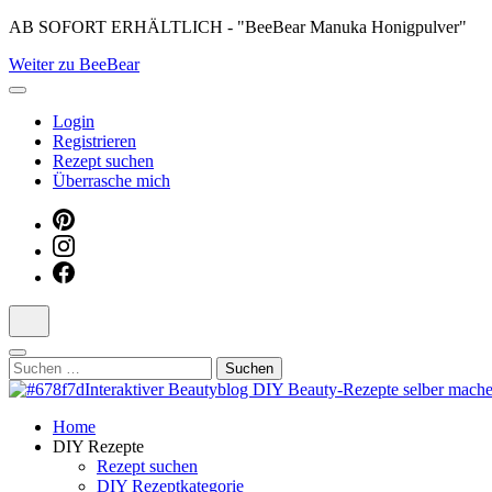
Skip
AB SOFORT ERHÄLTLICH - "BeeBear Manuka Honigpulver"
to
Weiter zu BeeBear
content
(Press
Enter)
Login
Registrieren
Rezept suchen
Überrasche mich
Suchen
nach:
Dein persönlicher interaktiver DIY Beautyblog
Home
Manuka Magic – Natürlich schön: De
DIY Rezepte
Rezept suchen
DIY Rezeptkategorie