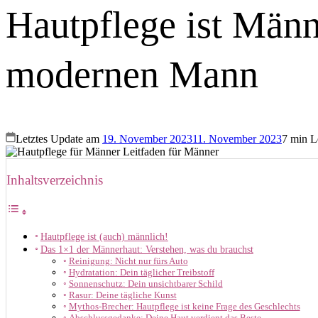
Hautpflege ist Männ
modernen Mann
Letztes Update am
19. November 2023
11. November 2023
7 min L
Inhaltsverzeichnis
Hautpflege ist (auch) männlich!
Das 1×1 der Männerhaut: Verstehen, was du brauchst
Reinigung: Nicht nur fürs Auto
Hydratation: Dein täglicher Treibstoff
Sonnenschutz: Dein unsichtbarer Schild
Rasur: Deine tägliche Kunst
Mythos-Brecher: Hautpflege ist keine Frage des Geschlechts
Abschlussgedanke: Deine Haut verdient das Beste