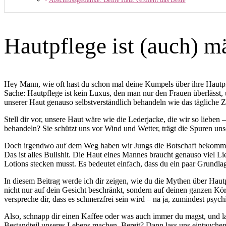
Hautpflege ist (auch) m
Hey Mann, wie oft hast du schon mal deine Kumpels über ihre Hautpfle
Sache: Hautpflege ist kein Luxus, den man nur den Frauen überlässt, 
unserer Haut genauso selbstverständlich behandeln wie das tägliche 
Stell dir vor, unsere Haut wäre wie die Lederjacke, die wir so lieben 
behandeln? Sie schützt uns vor Wind und Wetter, trägt die Spuren unser
Doch irgendwo auf dem Weg haben wir Jungs die Botschaft bekommen, da
Das ist alles Bullshit. Die Haut eines Mannes braucht genauso viel L
Lotions stecken musst. Es bedeutet einfach, dass du ein paar Grundlag
In diesem Beitrag werde ich dir zeigen, wie du die Mythen über Hautpf
nicht nur auf dein Gesicht beschränkt, sondern auf deinen ganzen K
verspreche dir, dass es schmerzfrei sein wird – na ja, zumindest psych
Also, schnapp dir einen Kaffee oder was auch immer du magst, und las
Bestandteil unseres Lebens machen. Bereit? Dann lass uns eintauchen 