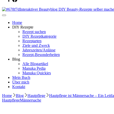
Dein persönlicher interaktiver DIY Beautyblog
Manuka Magic – Natürlich schön: De
Home
DIY Rezepte
Rezept suchen
DIY Rezeptkategorie
Rezeptarten
Ziele und Zweck
Jahreszeiten/Anlässe
Rezept-Besonderheiten
Blog
Alle Blogartikel
Manuka Pedia
Manuka Quickies
Mein Buch
Über mich
Kontakt
Home
Blog
Hautpflege
Hautpflege ist Männersache – Ein Leit
Hautpflege
Männersache