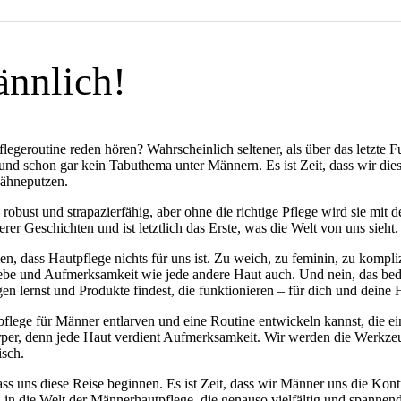
ännlich!
geroutine reden hören? Wahrscheinlich seltener, als über das letzte Fuß
und schon gar kein Tabuthema unter Männern. Es ist Zeit, dass wir dies
Zähneputzen.
– robust und strapazierfähig, aber ohne die richtige Pflege wird sie mit 
er Geschichten und ist letztlich das Erste, was die Welt von uns sieht.
ss Hautpflege nichts für uns ist. Zu weich, zu feminin, zu kompliziert
iebe und Aufmerksamkeit wie jede andere Haut auch. Und nein, das bedeu
en lernst und Produkte findest, die funktionieren – für dich und deine 
lege für Männer entlarven und eine Routine entwickeln kannst, die einfa
örper, denn jede Haut verdient Aufmerksamkeit. Wir werden die Werkzeu
isch.
s uns diese Reise beginnen. Es ist Zeit, dass wir Männer uns die Kont
in die Welt der Männerhautpflege, die genauso vielfältig und spannend 