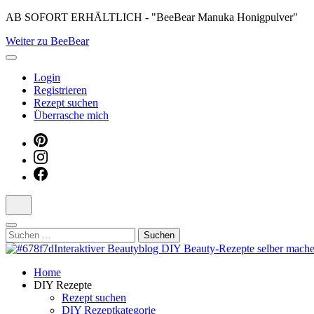
Skip
AB SOFORT ERHÄLTLICH - "BeeBear Manuka Honigpulver"
to
Weiter zu BeeBear
content
(Press
Enter)
Login
Registrieren
Rezept suchen
Überrasche mich
Suchen
nach:
Dein persönlicher interaktiver DIY Beautyblog
Home
Manuka Magic – Natürlich schön: De
DIY Rezepte
Rezept suchen
DIY Rezeptkategorie