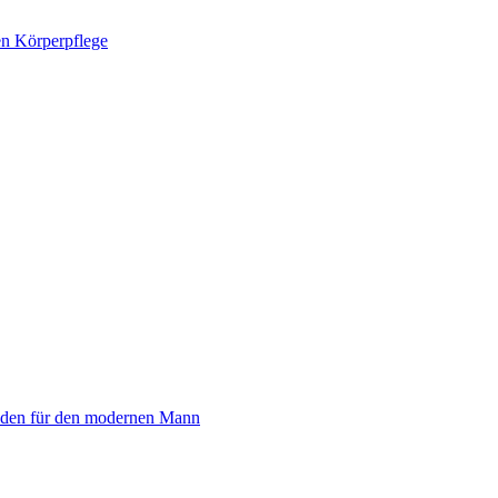
in interaktiver DIY Beautyblog
faden für den modernen Mann