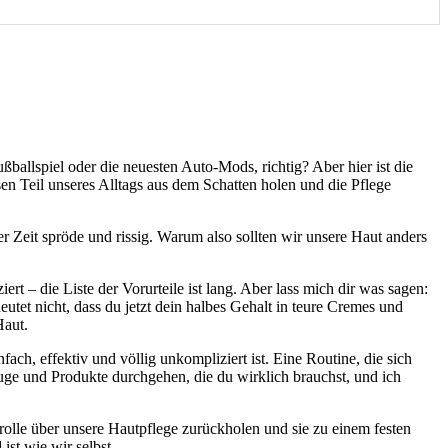
ballspiel oder die neuesten Auto-Mods, richtig? Aber hier ist die
en Teil unseres Alltags aus dem Schatten holen und die Pflege
der Zeit spröde und rissig. Warum also sollten wir unsere Haut anders
 – die Liste der Vorurteile ist lang. Aber lass mich dir was sagen:
tet nicht, dass du jetzt dein halbes Gehalt in teure Cremes und
Haut.
ch, effektiv und völlig unkompliziert ist. Eine Routine, die sich
ge und Produkte durchgehen, die du wirklich brauchst, und ich
rolle über unsere Hautpflege zurückholen und sie zu einem festen
ist wie wir selbst.