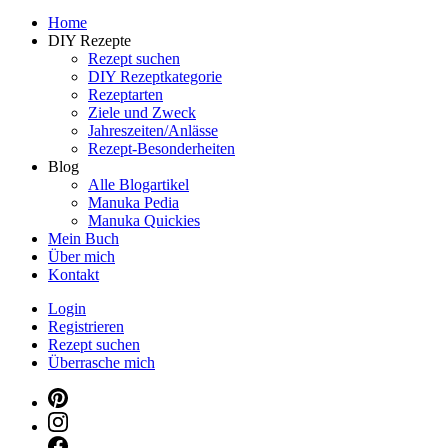
Dein persönlicher interaktiver DIY Beautyblog
Home
Manuka Magic – Natürlich schön: De
DIY Rezepte
Rezept suchen
DIY Rezeptkategorie
Rezeptarten
Ziele und Zweck
Jahreszeiten/Anlässe
Rezept-Besonderheiten
Blog
Alle Blogartikel
Manuka Pedia
Manuka Quickies
Mein Buch
Über mich
Kontakt
Login
Registrieren
Rezept suchen
Überrasche mich