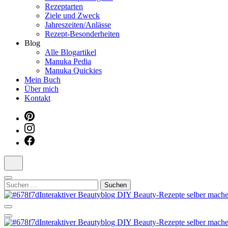
Rezeptarten
Ziele und Zweck
Jahreszeiten/Anlässe
Rezept-Besonderheiten
Blog
Alle Blogartikel
Manuka Pedia
Manuka Quickies
Mein Buch
Über mich
Kontakt
Suchen
nach:
Dein persönlicher interaktiver DIY Beautyblog
Manuka Magic – Natürlich schön: De