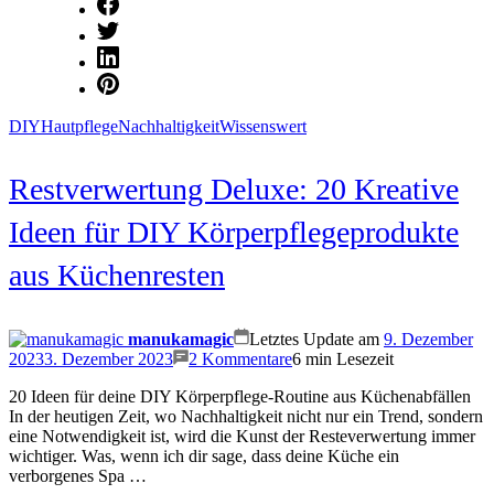
Beautylabor
DIY
Hautpflege
Nachhaltigkeit
Wissenswert
Restverwertung Deluxe: 20 Kreative
Ideen für DIY Körperpflegeprodukte
aus Küchenresten
manukamagic
Letztes Update am
9. Dezember
zu
2023
3. Dezember 2023
2 Kommentare
6 min Lesezeit
Restverwertung
20 Ideen für deine DIY Körperpflege-Routine aus Küchenabfällen
Deluxe:
In der heutigen Zeit, wo Nachhaltigkeit nicht nur ein Trend, sondern
20
eine Notwendigkeit ist, wird die Kunst der Resteverwertung immer
Kreative
wichtiger. Was, wenn ich dir sage, dass deine Küche ein
Ideen
verborgenes Spa …
für