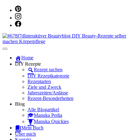
Dein persönlicher interaktiver DIY Beautyblog
Manuka Magic – Natürlich schön:
Home
DIY Rezepte
Dein interaktiver DIY Beautyblog
Rezept suchen
DIY Rezeptkategorie
Rezeptarten
Ziele und Zweck
Jahreszeiten/Anlässe
Rezept-Besonderheiten
Blog
Alle Blogartikel
Manuka Pedia
Manuka Quickies
Mein Buch
Über mich
Kontakt