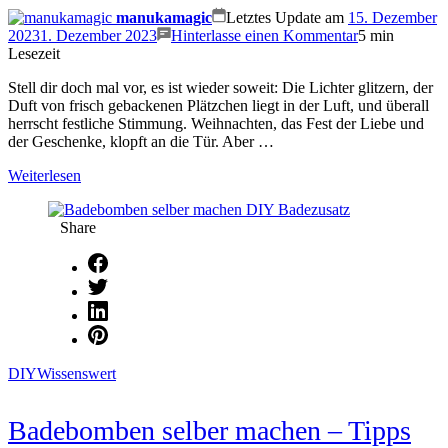
manukamagic
Letztes Update am
15. Dezember
on
2023
1. Dezember 2023
Hinterlasse einen Kommentar
5 min
10
Lesezeit
DIY
Stell dir doch mal vor, es ist wieder soweit: Die Lichter glitzern, der
Geschenkidee
Duft von frisch gebackenen Plätzchen liegt in der Luft, und überall
für
herrscht festliche Stimmung. Weihnachten, das Fest der Liebe und
Weihnachten
der Geschenke, klopft an die Tür. Aber …
–
10
Weiterlesen
selbstgemacht
Beauty-
Weihnachtsge
Share
für
deine
Liebsten
DIY
Wissenswert
Badebomben selber machen – Tipps