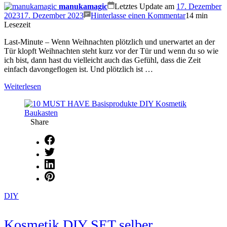
manukamagic
Letztes Update am
17. Dezember
on
2023
17. Dezember 2023
Hinterlasse einen Kommentar
14 min
Last-
Lesezeit
Minute
Last-Minute – Wenn Weihnachten plötzlich und unerwartet an der
Weihnachtsg
Tür klopft Weihnachten steht kurz vor der Tür und wenn du so wie
–
ich bist, dann hast du vielleicht auch das Gefühl, dass die Zeit
von
einfach davongeflogen ist. Und plötzlich ist …
Herzen
und
Weiterlesen
schnell
selber
gemacht
(10
Share
Geschenkide
DIY
Kosmetik DIY SET selber