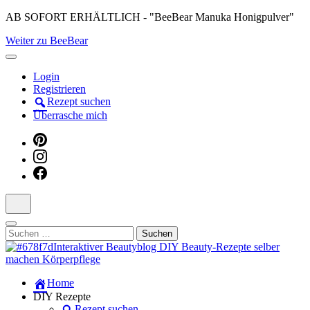
Skip
AB SOFORT ERHÄLTLICH - "BeeBear Manuka Honigpulver"
to
Weiter zu BeeBear
content
(Press
Enter)
Login
Registrieren
Rezept suchen
Überrasche mich
Suchen
nach:
Dein persönlicher interaktiver DIY Beautyblog
Home
Manuka Magic – Natürlich schön:
DIY Rezepte
Rezept suchen