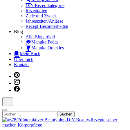
Dein interaktiver DIY Beautyblog
DIY Rezeptkategorie
Rezeptarten
Ziele und Zweck
Jahreszeiten/Anlässe
Rezept-Besonderheiten
Blog
Alle Blogartikel
Manuka Pedia
Manuka Quickies
Mein Buch
Über mich
Kontakt
Suchen
nach: