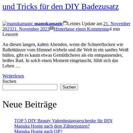
und Tricks für den DIY Badezusatz
manukamagic
Letztes Update am
21. November
on
2023
21. November 2023
Hinterlasse einen Kommentar
4 min
Badebombe
Lesezeit
selber
An diesen langen, kalten Abenden, wenn die Schneeflocken wie
machen
Balletttänzer vom Himmel wirbeln und die Welt in ein sanftes Weiß
–
hüllen, gibt es kaum etwas Gemütlicheres als ein entspannendes,
Tipps
heißes Bad. In solch einen Moment eingetaucht, fühlt sich das
und
Leben …
Tricks
für
Weiterlesen
den
Suchen
DIY
Suchen
Badezusatz
Neue Beiträge
TOP 5 DIY Beauty Valentinstagsgeschenke für IHN
Manuka Honig nach dem Zähneputzen?
Manuka Honig nach OP?