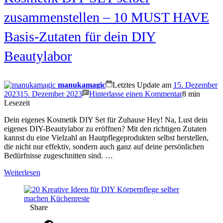
zusammenstellen – 10 MUST HAVE
Basis-Zutaten für dein DIY
Beautylabor
manukamagic
Letztes Update am
15. Dezember
on
2023
15. Dezember 2023
Hinterlasse einen Kommentar
8 min
Kosmetik
Lesezeit
DIY
Dein eigenes Kosmetik DIY Set für Zuhause Hey! Na, Lust dein
SET
eigenes DIY-Beautylabor zu eröffnen? Mit den richtigen Zutaten
selber
kannst du eine Vielzahl an Hautpflegeprodukten selbst herstellen,
zusammenste
die nicht nur effektiv, sondern auch ganz auf deine persönlichen
–
Bedürfnisse zugeschnitten sind. …
10
MUST
Weiterlesen
HAVE
Basis-
Zutaten
für
Share
dein
DIY