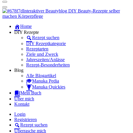
Dein persönlicher interaktiver DIY Beautyblog
Manuka Magic – Natürlich schön:
Dein interaktiver DIY Beautyblog
Dein persönlicher interaktiver DIY Beautyblog
Home
Manuka Magic – Natürlich schön:
DIY Rezepte
Rezept suchen
Dein interaktiver DIY Beautyblog
DIY Rezeptkategorie
Rezeptarten
Ziele und Zweck
Jahreszeiten/Anlässe
Rezept-Besonderheiten
Blog
Alle Blogartikel
Manuka Pedia
Manuka Quickies
Mein Buch
Über mich
Kontakt
Login
Registrieren
Rezept suchen
Überrasche mich