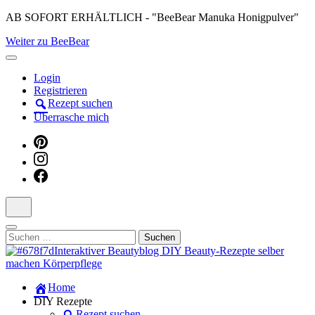
Skip
AB SOFORT ERHÄLTLICH - "BeeBear Manuka Honigpulver"
to
Weiter zu BeeBear
content
(Press
Enter)
Login
Registrieren
Rezept suchen
Überrasche mich
Suchen
nach:
Dein persönlicher interaktiver DIY Beautyblog
Home
Manuka Magic – Natürlich schön:
DIY Rezepte
Rezept suchen