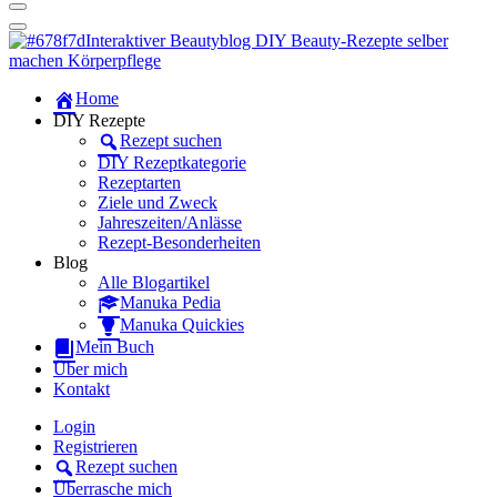
Dein persönlicher interaktiver DIY Beautyblog
Manuka Magic – Natürlich schön:
Dein interaktiver DIY Beautyblog
Dein persönlicher interaktiver DIY Beautyblog
Home
Manuka Magic – Natürlich schön:
DIY Rezepte
Rezept suchen
Dein interaktiver DIY Beautyblog
DIY Rezeptkategorie
Rezeptarten
Ziele und Zweck
Jahreszeiten/Anlässe
Rezept-Besonderheiten
Blog
Alle Blogartikel
Manuka Pedia
Manuka Quickies
Mein Buch
Über mich
Kontakt
Login
Registrieren
Rezept suchen
Überrasche mich