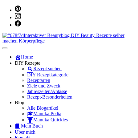
Dein persönlicher interaktiver DIY Beautyblog
Manuka Magic – Natürlich schön:
Home
DIY Rezepte
Dein interaktiver DIY Beautyblog
Rezept suchen
DIY Rezeptkategorie
Rezeptarten
Ziele und Zweck
Jahreszeiten/Anlässe
Rezept-Besonderheiten
Blog
Alle Blogartikel
Manuka Pedia
Manuka Quickies
Mein Buch
Über mich
Kontakt