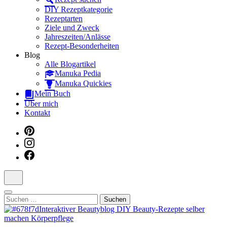
Dein interaktiver DIY Beautyblog
DIY Rezeptkategorie
Rezeptarten
Ziele und Zweck
Jahreszeiten/Anlässe
Rezept-Besonderheiten
Blog
Alle Blogartikel
Manuka Pedia
Manuka Quickies
Mein Buch
Über mich
Kontakt
Suchen
nach: