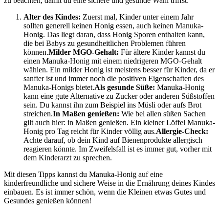
zu beachten, damit du eine sichere und gesunde Wahl triffst:
Alter des Kindes:
Zuerst mal, Kinder unter einem Jahr
sollten generell keinen Honig essen, auch keinen Manuka-
Honig. Das liegt daran, dass Honig Sporen enthalten kann,
die bei Babys zu gesundheitlichen Problemen führen
können.
Milder MGO-Gehalt:
Für ältere Kinder kannst du
einen Manuka-Honig mit einem niedrigeren MGO-Gehalt
wählen. Ein milder Honig ist meistens besser für Kinder, da er
sanfter ist und immer noch die positiven Eigenschaften des
Manuka-Honigs bietet.
Als gesunde Süße:
Manuka-Honig
kann eine gute Alternative zu Zucker oder anderen Süßstoffen
sein. Du kannst ihn zum Beispiel ins Müsli oder aufs Brot
streichen.
In Maßen genießen:
Wie bei allen süßen Sachen
gilt auch hier: in Maßen genießen. Ein kleiner Löffel Manuka-
Honig pro Tag reicht für Kinder völlig aus.
Allergie-Check:
Achte darauf, ob dein Kind auf Bienenprodukte allergisch
reagieren könnte. Im Zweifelsfall ist es immer gut, vorher mit
dem Kinderarzt zu sprechen.
Mit diesen Tipps kannst du Manuka-Honig auf eine
kinderfreundliche und sichere Weise in die Ernährung deines Kindes
einbauen. Es ist immer schön, wenn die Kleinen etwas Gutes und
Gesundes genießen können!