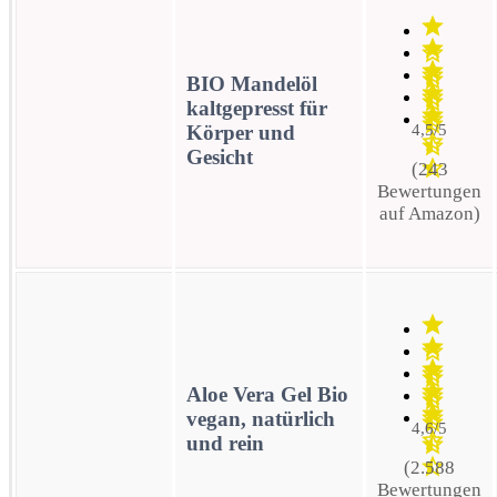
BIO Mandelöl
kaltgepresst für
Körper und
4,5/5
Gesicht
(243
Bewertungen
auf Amazon)
Aloe Vera Gel Bio
vegan, natürlich
4,6/5
und rein
(2.588
Bewertungen