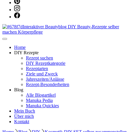
Dein persönlicher interaktiver DIY Beautyblog
Manuka Magic – Natürlich schön:
Home
DIY Rezepte
Rezept suchen
Dein interaktiver DIY Beautyblog
DIY Rezeptkategorie
Rezeptarten
Ziele und Zweck
Jahreszeiten/Anlässe
Rezept-Besonderheiten
Blog
Alle Blogartikel
Manuka Pedia
Manuka Quickies
Mein Buch
Über mich
Kontakt
Home
Blog
DIY
Kosmetik DIY SET selber zusammenstellen