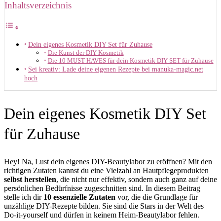
Inhaltsverzeichnis
Dein eigenes Kosmetik DIY Set für Zuhause
Die Kunst der DIY-Kosmetik
Die 10 MUST HAVES für dein Kosmetik DIY SET für Zuhause
Sei kreativ: Lade deine eigenen Rezepte bei manuka-magic.net
hoch
Dein eigenes Kosmetik DIY Set
für Zuhause
Hey! Na, Lust dein eigenes DIY-Beautylabor zu eröffnen? Mit den
richtigen Zutaten kannst du eine Vielzahl an Hautpflegeprodukten
selbst herstellen
, die nicht nur effektiv, sondern auch ganz auf deine
persönlichen Bedürfnisse zugeschnitten sind. In diesem Beitrag
stelle ich dir
10 essenzielle Zutaten
vor, die die Grundlage für
unzählige DIY-Rezepte bilden. Sie sind die Stars in der Welt des
Do-it-yourself und dürfen in keinem Heim-Beautylabor fehlen.