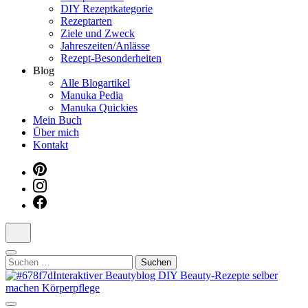
DIY Rezeptkategorie
Dein interaktiver DIY Beautyblog
Rezeptarten
Ziele und Zweck
Jahreszeiten/Anlässe
Rezept-Besonderheiten
Blog
Alle Blogartikel
Manuka Pedia
Manuka Quickies
Mein Buch
Über mich
Kontakt
Suchen
nach: