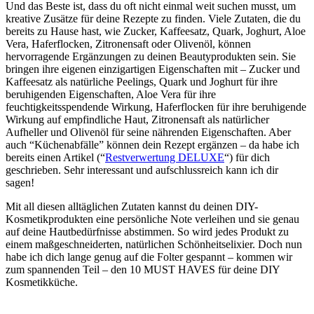
Und das Beste ist, dass du oft nicht einmal weit suchen musst, um
kreative Zusätze für deine Rezepte zu finden. Viele Zutaten, die du
bereits zu Hause hast, wie Zucker, Kaffeesatz, Quark, Joghurt, Aloe
Vera, Haferflocken, Zitronensaft oder Olivenöl, können
hervorragende Ergänzungen zu deinen Beautyprodukten sein. Sie
bringen ihre eigenen einzigartigen Eigenschaften mit – Zucker und
Kaffeesatz als natürliche Peelings, Quark und Joghurt für ihre
beruhigenden Eigenschaften, Aloe Vera für ihre
feuchtigkeitsspendende Wirkung, Haferflocken für ihre beruhigende
Wirkung auf empfindliche Haut, Zitronensaft als natürlicher
Aufheller und Olivenöl für seine nährenden Eigenschaften. Aber
auch “Küchenabfälle” können dein Rezept ergänzen – da habe ich
bereits einen Artikel (“
Restverwertung DELUXE
“) für dich
geschrieben. Sehr interessant und aufschlussreich kann ich dir
sagen!
Mit all diesen alltäglichen Zutaten kannst du deinen DIY-
Kosmetikprodukten eine persönliche Note verleihen und sie genau
auf deine Hautbedürfnisse abstimmen. So wird jedes Produkt zu
einem maßgeschneiderten, natürlichen Schönheitselixier. Doch nun
habe ich dich lange genug auf die Folter gespannt – kommen wir
zum spannenden Teil – den 10 MUST HAVES für deine DIY
Kosmetikküche.