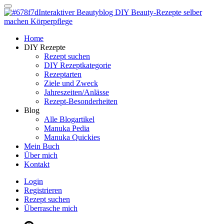
Dein persönlicher interaktiver DIY Beautyblog
Manuka Magic – Natürlich schön:
Dein interaktiver DIY Beautyblog
Dein persönlicher interaktiver DIY Beautyblog
Home
Manuka Magic – Natürlich schön:
DIY Rezepte
Rezept suchen
DIY Rezeptkategorie
Dein interaktiver DIY Beautyblog
Rezeptarten
Ziele und Zweck
Jahreszeiten/Anlässe
Rezept-Besonderheiten
Blog
Alle Blogartikel
Manuka Pedia
Manuka Quickies
Mein Buch
Über mich
Kontakt
Login
Registrieren
Rezept suchen
Überrasche mich