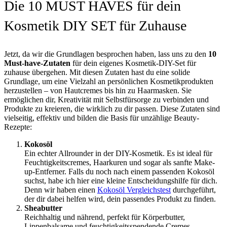
Die 10 MUST HAVES für dein
Kosmetik DIY SET für Zuhause
Jetzt, da wir die Grundlagen besprochen haben, lass uns zu den
10
Must-have-Zutaten
für dein eigenes Kosmetik-DIY-Set für
zuhause übergehen. Mit diesen Zutaten hast du eine solide
Grundlage, um eine Vielzahl an persönlichen Kosmetikprodukten
herzustellen – von Hautcremes bis hin zu Haarmasken. Sie
ermöglichen dir, Kreativität mit Selbstfürsorge zu verbinden und
Produkte zu kreieren, die wirklich zu dir passen. Diese Zutaten sind
vielseitig, effektiv und bilden die Basis für unzählige Beauty-
Rezepte:
Kokosöl
Ein echter Allrounder in der DIY-Kosmetik. Es ist ideal für
Feuchtigkeitscremes, Haarkuren und sogar als sanfte Make-
up-Entferner. Falls du noch nach einem passenden Kokosöl
suchst, habe ich hier eine kleine Entscheidungshilfe für dich.
Denn wir haben einen
Kokosöl Vergleichstest
durchgeführt,
der dir dabei helfen wird, dein passendes Produkt zu finden.
Sheabutter
Reichhaltig und nährend, perfekt für Körperbutter,
Lippenbalsame und feuchtigkeitsspendende Cremes.