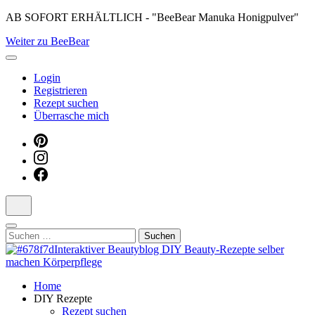
Skip
AB SOFORT ERHÄLTLICH - "BeeBear Manuka Honigpulver"
to
Weiter zu BeeBear
content
(Press
Enter)
Login
Registrieren
Rezept suchen
Überrasche mich
Suchen
nach:
Dein persönlicher interaktiver DIY Beautyblog
Home
Manuka Magic – Natürlich schön:
DIY Rezepte
Rezept suchen